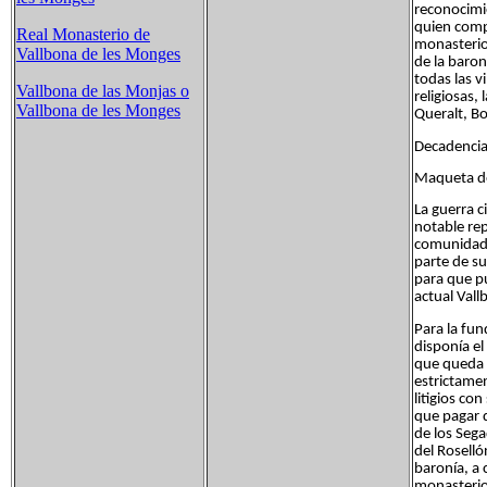
reconocimi
quien compr
Real Monasterio de
monasterio
Vallbona de les Monges
de la baron
todas las 
Vallbona de las Monjas o
religiosas,
Vallbona de les Monges
Queralt, Bo
Decadencia 
Maqueta de
La guerra 
notable rep
comunidade
parte de su
para que pu
actual Vall
Para la fun
disponía el
que queda e
estrictame
litigios co
que pagar 
de los Sega
del Roselló
baronía, a 
monasterio