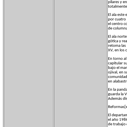
pilares y e
totalmente 
El ala este
por cuatro
el centro c
de columnas
El ala nort
gótica y re
retoma las 
XV, en los 
En torno al
capitular s
bajo el man
ojival, en 
comunidad, 
en alabastr
En la panda
guarda la V
Además disp
Reformas[ed
El departam
el año 1986
de trabajo 