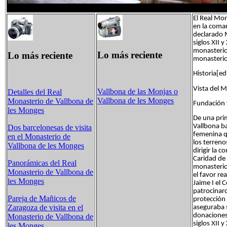
El Real Mon
en la comar
declarado 
siglos XII 
monasterio
Lo más reciente
Lo más reciente
monasterio 
Historia[ed
Vista del 
Vallbona de las Monjas o
Detalles del Real
Vallbona de les Monges
Monasterio de Vallbona de
Fundación y
les Monges
De una pri
Vallbona b
Dos barcelonesas de visita
femenina qu
en el Monasterio de
los terren
Vallbona de les Monges
dirigir la 
Caridad de
Panorámicas del Real
monasterio
Monasterio de Vallbona de
el favor re
les Monges
Jaime I el 
patrocinaro
Pareja de Mañicos de
protección
Zaragoza de visita en el
aseguraba 
donaciones 
Monasterio de Vallbona de
siglos XII 
les Monges