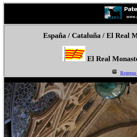
España
/ Cataluña /
El Real M
El Real Monast
Regreso 