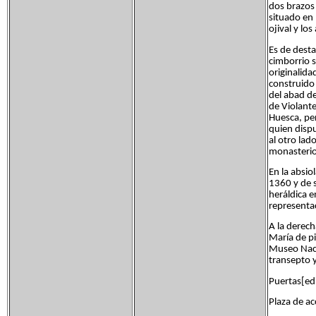
dos brazos 
situado en 
ojival y lo
Es de dest
cimborrio 
originalida
construido
del abad de
de Violant
Huesca, per
quien dispu
al otro lad
monasterio 
En la absio
1360 y de s
heráldica e
representac
A la derech
María de pi
Museo Nacio
transepto y
Puertas[edi
Plaza de acc