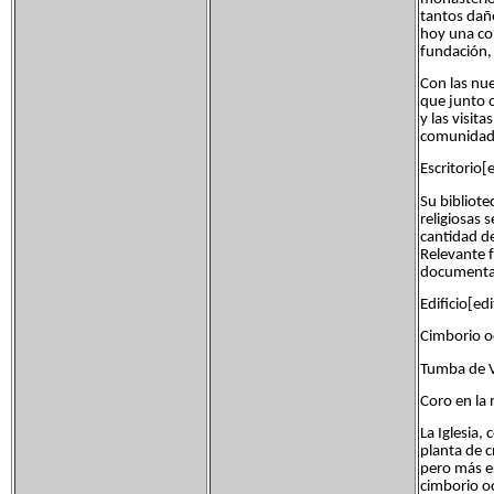
tantos dañ
hoy una co
fundación, 
Con las nue
que junto 
y las visit
comunidad
Escritorio[e
Su bibliote
religiosas 
cantidad de
Relevante f
documentac
Edificio[edi
Cimborio o
Tumba de V
Coro en la 
La Iglesia, 
planta de c
pero más es
cimborio oc