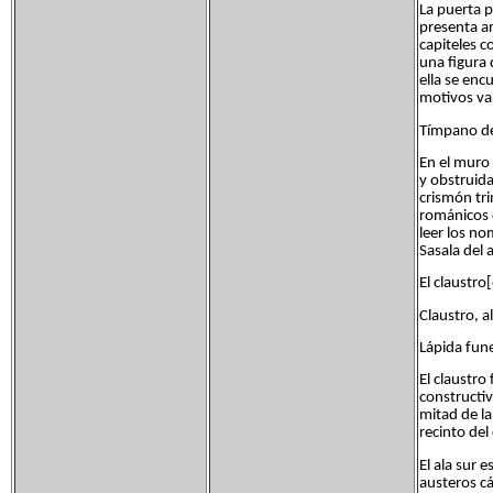
La puerta p
presenta a
capiteles c
una figura
ella se enc
motivos va
Tímpano de 
En el muro 
y obstruida
crismón tri
románicos d
leer los no
Sasala del
El claustro[
Claustro, a
Lápida fune
El claustro
constructiv
mitad de la
recinto del
El ala sur 
austeros cá