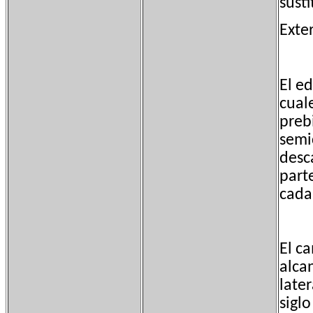
sust
Exte
El ed
cual
preb
semi
desc
part
cada 
El c
alca
late
sigl