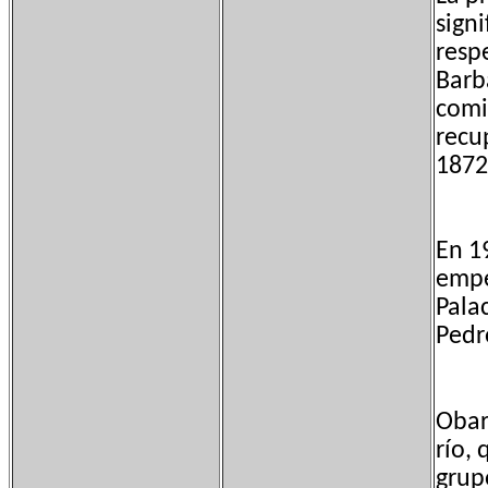
signi
resp
Barba
comi
recu
1872
En 1
empe
Palac
Pedro
Obar
río,
grup