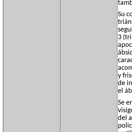
tamb
Su c
triá
segu
3 (tr
apoc
ábsid
carac
acom
y fri
de i
el áb
Se e
visi
del 
poli