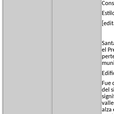
Const
Esti
[edi
Sant
el Pr
pert
muni
Edifi
Fue 
del s
sign
vall
alza