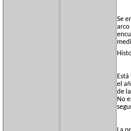
Se e
arco
encu
medi
Hist
Está
el a
de l
No e
segu
La p