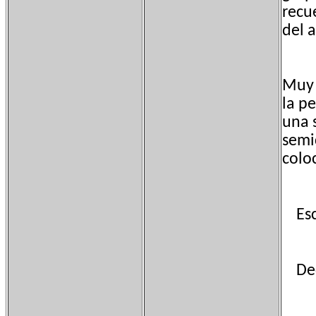
recu
del 
Muy 
la pe
una 
semi
colo
Escu
Deco