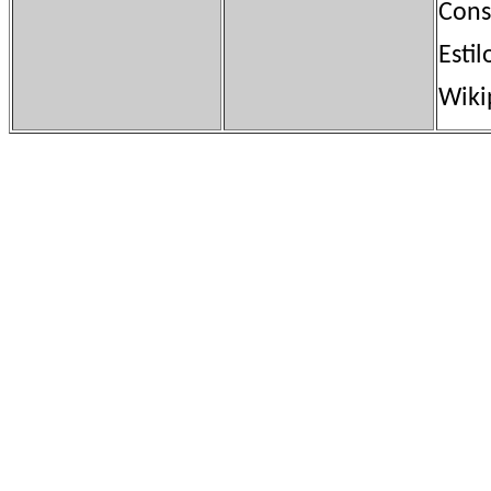
Const
Esti
Wiki