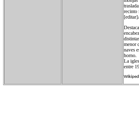
monjas 
traslad
recinto
[editar
Destaca
encabez
distinta
menor q
naves e
horno.
La igle
entre 1
Wikiped