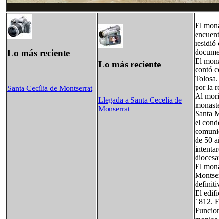
El mona
encuent
residió
Lo más reciente
documen
El mona
Lo más reciente
contó c
Tolosa.
por la 
Santa Cecília de Montserrat
Al mori
Llegada a Santa Cecelia de
monaste
Monserrat
Santa M
el cond
comunid
de 50 a
intenta
diocesa
El mona
Montser
definit
El edif
1812. E
Funcion