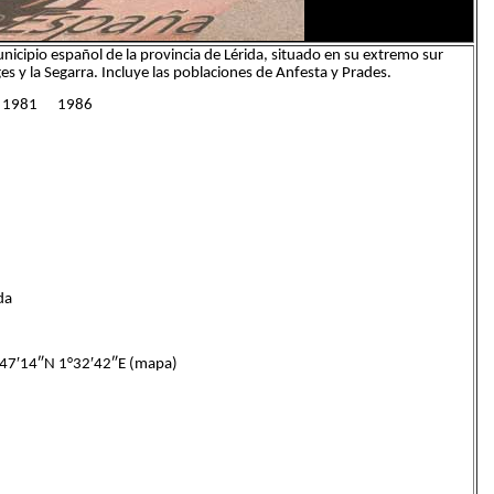
nicipio español de la provincia de Lérida, situado en su extremo sur
ges y la Segarra. Incluye las poblaciones de Anfesta y Prades.
0 1981 1986
da
7′14″N 1°32′42″E (mapa)