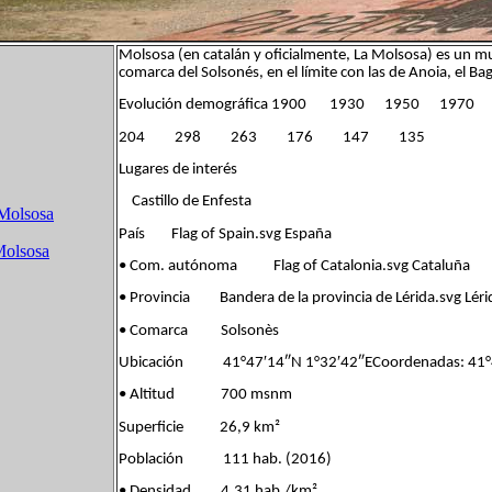
Molsosa (en catalán y oficialmente, La Molsosa) es un mu
comarca del Solsonés, en el límite con las de Anoia, el Ba
Evolución demográfica 1900 1930 1950 197
204 298 263 176 147 135
Lugares de interés
Castillo de Enfesta
 Molsosa
País Flag of Spain.svg España
Molsosa
• Com. autónoma Flag of Catalonia.svg Cataluña
• Provincia Bandera de la provincia de Lérida.svg Léri
• Comarca Solsonès
Ubicación 41°47′14″N 1°32′42″ECoordenadas: 41°4
• Altitud 700 msnm
Superficie 26,9 km²
Población 111 hab. (2016)
• Densidad 4,31 hab./km²