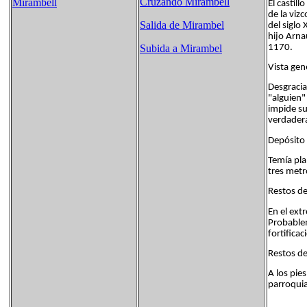
Cruzando Mirambell
Mirambell
El castil
de la viz
Salida de Mirambel
del siglo
hijo Arna
1170.
Subida a Mirambel
Vista gen
Desgracia
"alguien" 
impide s
verdadera
Depósito y
Temía pla
tres metr
Restos del
En el extr
Probablem
fortificac
Restos del
A los pies
parroquia