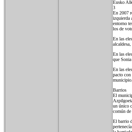
Eusk
3
En 2007 re
izquierda 
entorno t
los de vot
En las ele
alcaldesa,
En las el
que Sonia 
En las ele
pacto con 
municipio
Barrios
El municip
Azpilgoeta
un único c
común de
El barrio 
pertenecía
la barriad