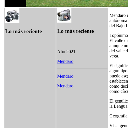
Mendaro e
autónoma d
del Bajo 
Lo más reciente
Lo más reciente
Topónimo
El valle d
aunque no 
del valle
Año 2021
vega.
Mendaro
El signifi
algún tipo
puede aseg
Mendaro
establecen
Mendaro
como decía
como círc
El gentili
la Lengua 
Geografía
Vista gen