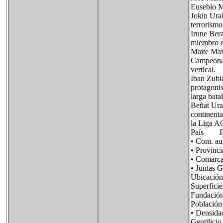
Eusebio M
Jokin Urai
terrorismo
Irune Ber
miembro de
Maite Mai
Campeona 
vertical.
Iban Zubia
protagonis
larga batal
Beñat Urai
continent
la Liga A
País Fla
• Com. a
• Provin
• Comar
• Juntas
Ubicació
Superfi
Fundac
Poblaci
• Densid
Gentilic