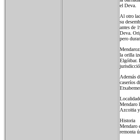
el Deva.
Al otro la
su desembo
antes de 1
Deva. Orig
pero duran
Mendaroza
la orilla 
Elgóibar.
jurisdicci
Además de 
caseríos d
Etxabemen
Localidade
Mendaro li
Azcoitia y
Historia
Mendaro e
remonta ú