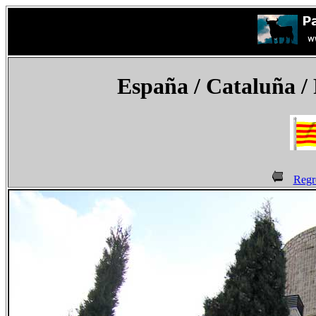
España
/ Cataluña / 
Regr