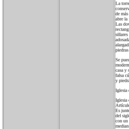
La torr
conserv
de más 
abre la
Las dov
rectang
sillare
adosada
alargad
piedras
Se pued
moderna
casa y 
falsa c
y piedr
Iglesia
Iglesia
Artícul
Es junt
del sig
con un 
mediant