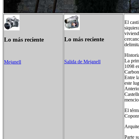
El cast
siquier
viviend
Lo más reciente
Lo más reciente
cercano
delimit
Historia
La prim
Salida de Mejanell
Mejanell
1098 en
Carbone
Entre l
este lu
Anterio
Castell
mencio
El térm
Copons,
Arquite
Parte s