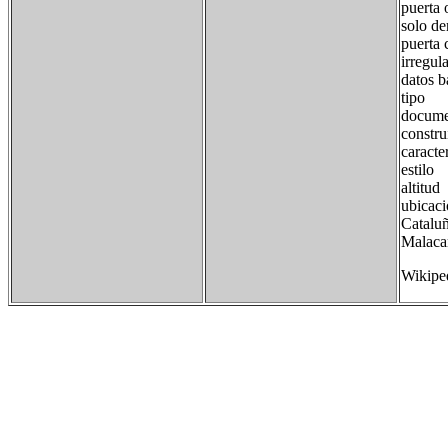
puerta 
solo de
puerta 
irregul
datos b
tipo c
docum
const
caracter
estilo
altitu
ubicac
Catalu
Malacar
Wikipe