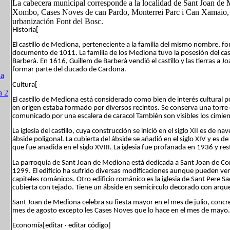
La cabecera municipal corresponde a la localidad de Sant Joan de
Xombo, Cases Noves de can Pardo, Monterrei Parc i Can Xamaio, la
urbanización Font del Bosc.
Historia[
El castillo de Mediona, perteneciente a la familia del mismo nombre, 
documento de 1011. La familia de los Mediona tuvo la posesión del cast
Barberà. En 1616, Guillem de Barberà vendió el castillo y las tierras a 
formar parte del ducado de Cardona.
na
Cultura[
a 2
El castillo de Mediona está considerado como bien de interés cultural 
en origen estaba formado por diversos recintos. Se conserva una torre de
comunicado por una escalera de caracol También son visibles los cimie
La iglesia del castillo, cuya construcción se inició en el siglo XII es de
ábside poligonal. La cubierta del ábside se añadió en el siglo XIV y es 
que fue añadida en el siglo XVIII. La iglesia fue profanada en 1936 y 
La parroquia de Sant Joan de Mediona está dedicada a Sant Joan de Con
1299. El edificio ha sufrido diversas modificaciones aunque pueden ver
capiteles románicos. Otro edificio románico es la iglesia de Sant Pere
cubierta con tejado. Tiene un ábside en semicírculo decorado con arqu
Sant Joan de Mediona celebra su fiesta mayor en el mes de julio, concre
mes de agosto excepto les Cases Noves que lo hace en el mes de mayo.
Economía[editar · editar código]