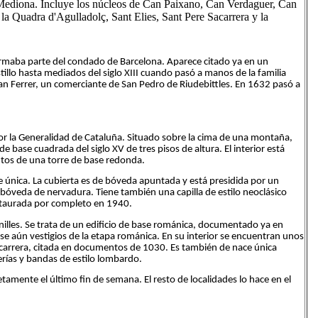
 Mediona. Incluye los núcleos de Can Paixano, Can Verdaguer, Can
 Quadra d'Agulladolç, Sant Elies, Sant Pere Sacarrera y la
formaba parte del condado de Barcelona. Aparece citado ya en un
illo hasta mediados del siglo XIII cuando pasó a manos de la familia
Joan Ferrer, un comerciante de San Pedro de Riudebittles. En 1632 pasó a
por la Generalidad de Cataluña. Situado sobre la cima de una montaña,
 base cuadrada del siglo XV de tres pisos de altura. El interior está
ntos de una torre de base redonda.
 nave única. La cubierta es de bóveda apuntada y está presidida por un
de bóveda de nervadura. Tiene también una capilla de estilo neoclásico
restaurada por completo en 1940.
illes. Se trata de un edificio de base románica, documentado ya en
se aún vestigios de la etapa románica. En su interior se encuentran unos
 Sacarrera, citada en documentos de 1030. Es también de nace única
erías y bandas de estilo lombardo.
tamente el último fin de semana. El resto de localidades lo hace en el