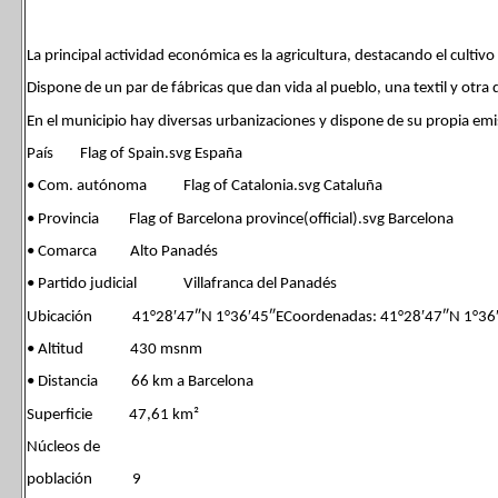
La principal actividad económica es la agricultura, destacando el cultiv
Dispone de un par de fábricas que dan vida al pueblo, una textil y otra
En el municipio hay diversas urbanizaciones y dispone de su propia emis
País Flag of Spain.svg España
• Com. autónoma Flag of Catalonia.svg Cataluña
• Provincia Flag of Barcelona province(official).svg Barcelona
• Comarca Alto Panadés
• Partido judicial Villafranca del Panadés
Ubicación 41°28′47″N 1°36′45″ECoordenadas: 41°28′47″N 1°36′
• Altitud 430 msnm
• Distancia 66 km a Barcelona
Superficie 47,61 km²
Núcleos de
población 9