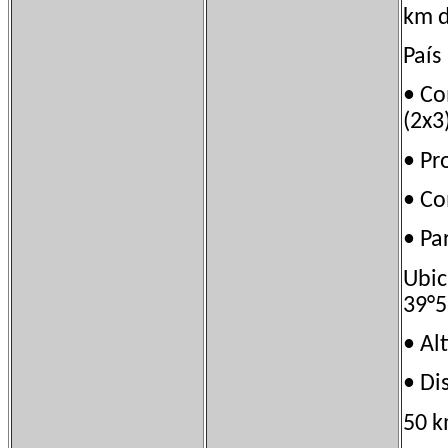
km d
País
• C
(2x3
• P
• C
• P
Ubi
39°5
• A
• D
50 k