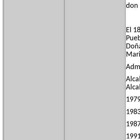
don 
El 1
Pueb
Doña
Mari
Admi
Alca
Alca
1
1
1
199