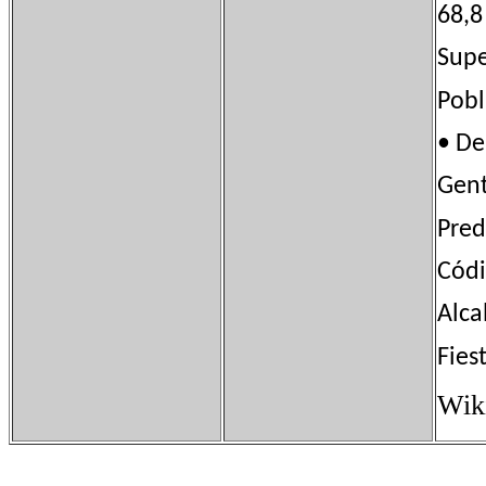
68,8
Sup
Pob
• D
Gen
Pred
Cód
Alc
Fie
Wik