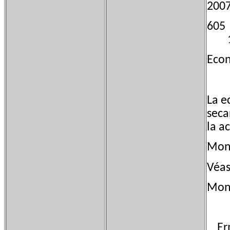
200
60
15
Eco
La e
seca
la a
Mon
Véas
Monu
Ermi