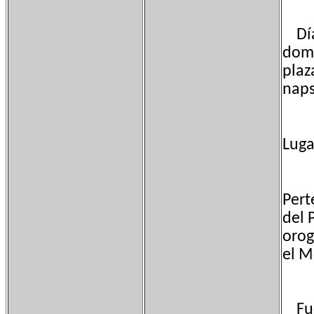
Día 
domi
plaz
naps
Luga
Pert
del 
orog
el M
Fuen