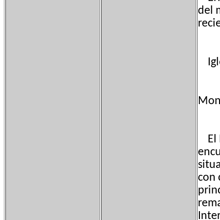
del 
reci
Igle
Monu
El P
encu
situ
con 
prin
rema
Inte