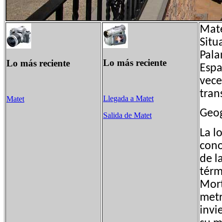
Mate
Situ
Pala
Lo más reciente
Lo más reciente
Espa
vece
tran
Llegada a Matet
Matet
Geog
Salida de Matet
La l
cono
de l
térm
Mort
metr
invi