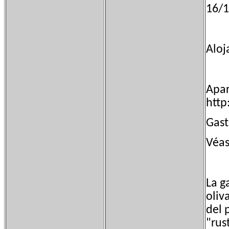
16/1
Aloj
Apar
http
Gas
Véas
La g
oliv
del 
"rus