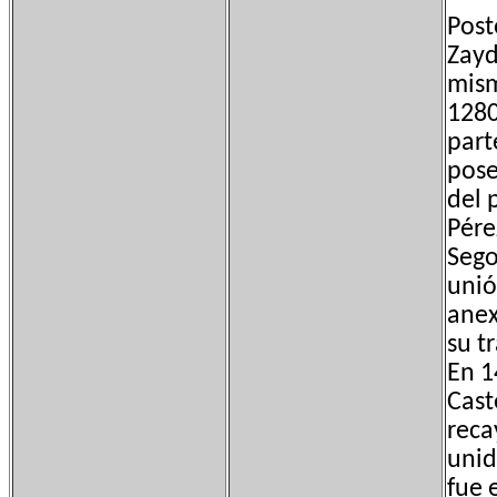
Post
Zayd
mism
1280
part
pose
del 
Pére
Sego
unió
anex
su t
En 1
Cast
reca
unid
fue 