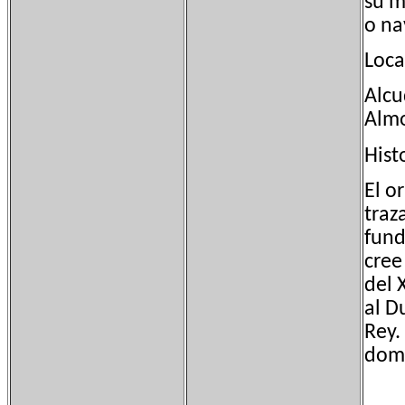
su m
o na
Loca
Alcu
Almo
Hist
El o
traz
fund
cree
del 
al D
Rey.
domi