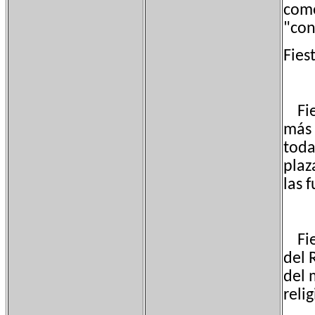
como
"con
Fies
Fies
más 
toda
plaz
las 
Fies
del 
del 
reli