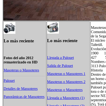
Masoteras 
Comunidad
de la Sega
Lo más reciente
Lo más reciente
El núcleo
Talteüll.
Evolución
1900 
427 
Llegada a Palouet
Fotos del año 2012
Nombres d
remasterizado en HD
Salida de Palouet
3113 Palo
Historia
Masoteras o Massoteres
Masoteras o Massoteres 1
Dentro de
un horno a
Palouet
Masoteras o Massoteres 2
también pu
Palouet pu
Detalles de Massoteres
Masoteras o Massoteres
tora o de 
sector NE 
Panorámicas de Massoteres
Llegada a Massoteres (1)
septentri
(S), Torà 
Llegada a Massoteres (2)