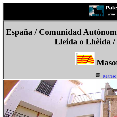
España
/ Comunidad Autónoma 
Lleida o Lhèida /
Masot
Regreso 