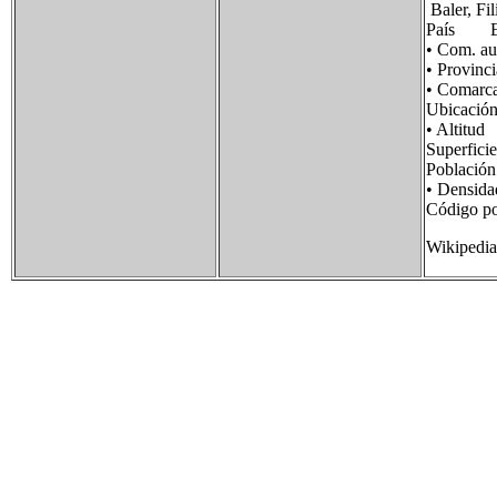
Baler, Fil
País E
• Com. 
• Provi
• Comar
Ubicació
• Alti
Superfi
Poblaci
• Densi
Código p
Wikipedia