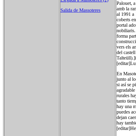
Palouet, 
amb la ra
Salida de Massoteres
al 1991 a 
coberts en
portal ado
nobiliaris
forma part
construcci
vers els a
del castel
Talteüll).
[editar]Lu
En Masote
junto al l
si así se 
agradable
rurales ha
tanto tiem
hay una m
puedes ac
dejan caer
hay tambi
[editar]H