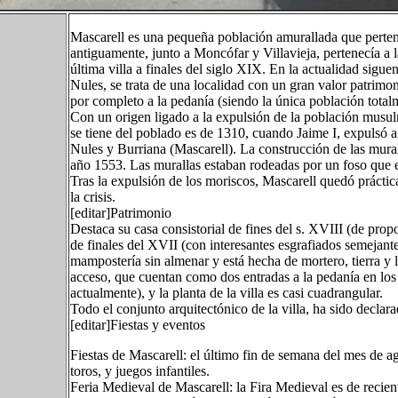
Mascarell es una pequeña población amurallada que pertene
antiguamente, junto a Moncófar y Villavieja, pertenecía a
última villa a finales del siglo XIX. En la actualidad sig
Nules, se trata de una localidad con un gran valor patrimo
por completo a la pedanía (siendo la única población tota
Con un origen ligado a la expulsión de la población musu
se tiene del poblado es de 1310, cuando Jaime I, expulsó a 
Nules y Burriana (Mascarell). La construcción de las murall
año 1553. Las murallas estaban rodeadas por un foso que e
Tras la expulsión de los moriscos, Mascarell quedó práctic
la crisis.
[editar]Patrimonio
Destaca su casa consistorial de fines del s. XVIII (de prop
de finales del XVII (con interesantes esgrafiados semejante
mampostería sin almenar y está hecha de mortero, tierra y la
acceso, que cuentan como dos entradas a la pedanía en los l
actualmente), y la planta de la villa es casi cuadrangular.
Todo el conjunto arquitectónico de la villa, ha sido declar
[editar]Fiestas y eventos
Fiestas de Mascarell: el último fin de semana del mes de ag
toros, y juegos infantiles.
Feria Medieval de Mascarell: la Fira Medieval es de recien