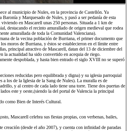
ce al municipio de Nules, en la provincia de Castellón. Ya
 la Baronía y Marquesado de Nules, y pasó a ser pedanía de esta
uen viviendo en Mascarell unas 250 personas. Situada a 1 km de
nial, destacando el recinto amurallado de origen medieval que rodea
lmente amurallada de toda la Comunidad Valenciana).
lmana de la vecina población de Burriana, el primer documento que
los moros de Burriana, y éstos se establecieron en el límite entre
as, principal atractivo de Mascarell, datan del 13 de diciembre del
n la actualidad ha sido convertido en acequia de riego.
amente despoblada, y hasta bien entrado el siglo XVIII no se superó
orciones reducidas pero equilibrada y digna) y su iglesia parroquial
s a los de la Iglesia de la Sang de Nules). La muralla es de
drillo, y al centro de cada lado tiene una torre. Tiene dos puertas de
ados este y oeste,(siendo la del portal de Valencia la principal
ado como Bien de Interés Cultural.
osto, Mascarell celebra sus fiestas propias, con verbenas, bailes,
te creación (desde el año 2007), y cuenta con infinidad de paradas