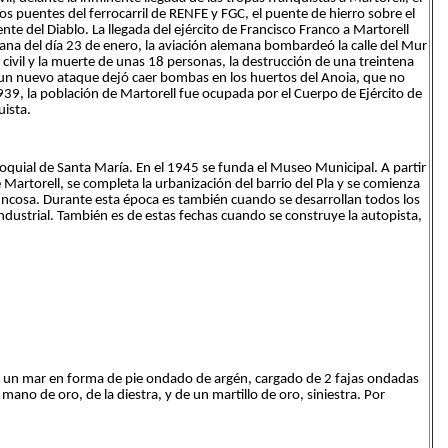
los puentes del ferrocarril de RENFE y FGC, el puente de hierro sobre el
ente del Diablo. La llegada del ejército de Francisco Franco a Martorell
ñana del día 23 de enero, la aviación alemana bombardeó la calle del Mur
n civil y la muerte de unas 18 personas, la destrucción de una treintena
a un nuevo ataque dejó caer bombas en los huertos del Anoia, que no
39, la población de Martorell fue ocupada por el Cuerpo de Ejército de
uista.
oquial de Santa María. En el 1945 se funda el Museo Municipal. A partir
 Martorell, se completa la urbanización del barrio del Pla y se comienza
 Juncosa. Durante esta época es también cuando se desarrollan todos los
industrial. También es de estas fechas cuando se construye la autopista,
 un mar en forma de pie ondado de argén, cargado de 2 fajas ondadas
ano de oro, de la diestra, y de un martillo de oro, siniestra. Por