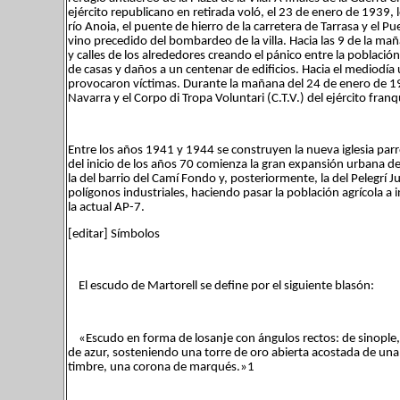
ejército republicano en retirada voló, el 23 de enero de 1939, 
río Anoia, el puente de hierro de la carretera de Tarrasa y el Pu
vino precedido del bombardeo de la villa. Hacia las 9 de la ma
y calles de los alrededores creando el pánico entre la població
de casas y daños a un centenar de edificios. Hacia el mediodí
provocaron víctimas. Durante la mañana del 24 de enero de 19
Navarra y el Corpo di Tropa Voluntari (C.T.V.) del ejército franq
Entre los años 1941 y 1944 se construyen la nueva iglesia parr
del inicio de los años 70 comienza la gran expansión urbana de
la del barrio del Camí Fondo y, posteriormente, la del Pelegrí
polígonos industriales, haciendo pasar la población agrícola a 
la actual AP-7.
[editar] Símbolos
El escudo de Martorell se define por el siguiente blasón:
«Escudo en forma de losanje con ángulos rectos: de sinople,
de azur, sosteniendo una torre de oro abierta acostada de una m
timbre, una corona de marqués.»1