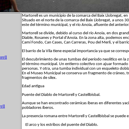
Martorell es un municipio de la comarca del Baix Llobregat, 
Situado en el norte de la comarca del Baix Llobregat, a unos 30 
este del término municipal, y el río Anoia, afluente del anteri
Martorell se divide, debido al curso del río Anoia, en dos grande
Diable, Rosanes y Portal d'Anoia. En la zona alta, podemos encon
Camí Fondo, Can Cases, Can Carreras, Pou del Merli, y el barrio
El barrio de la Vila tiene especial importancia ya que se corres
rell
El descubrimiento de unas tumbas del período neolítico en la
el término municipal. Un entierro colectivo con ajuar formado
personas. Y otra, una tumba individual con un esqueleto dob
En el Museo Municipal se conserva un fragmento de cráneo, tre
fragmentos de sílex.
Edad antigua
Puente del Diablo de Martorell y Castellbisbal.
Aunque se han encontrado cerámicas íberas en diferentes yac
ell
pobladores íberos.
La presencia romana entre Martorell y Castellbisbal se puede 
El arco y los estribos del puente del Diablo.