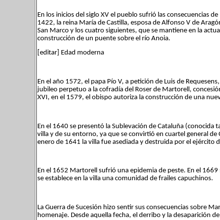
En los inicios del siglo XV el pueblo sufrió las consecuencias de
1422, la reina María de Castilla, esposa de Alfonso V de Aragón
San Marco y los cuatro siguientes, que se mantiene en la actua
construcción de un puente sobre el río Anoia.
[editar] Edad moderna
En el año 1572, el papa Pío V, a petición de Luis de Requesens,
jubileo perpetuo a la cofradía del Roser de Martorell, concesi
XVI, en el 1579, el obispo autoriza la construcción de una nuev
En el 1640 se presentó la Sublevación de Cataluña (conocida t
villa y de su entorno, ya que se convirtió en cuartel general d
enero de 1641 la villa fue asediada y destruida por el ejército 
En el 1652 Martorell sufrió una epidemia de peste. En el 1669 
se establece en la villa una comunidad de frailes capuchinos.
La Guerra de Sucesión hizo sentir sus consecuencias sobre Marto
homenaje. Desde aquella fecha, el derribo y la desaparición de l