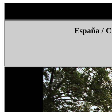
España
/ C