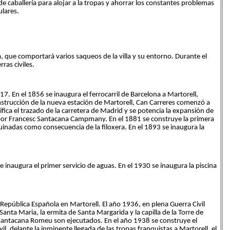
 caballería para alojar a la tropas y ahorrar los constantes problemas
ulares.
la, que comportará varios saqueos de la villa y su entorno. Durante el
ras civiles.
. En el 1856 se inaugura el ferrocarril de Barcelona a Martorell,
trucción de la nueva estación de Martorell, Can Carreres comenzó a
ica el trazado de la carretera de Madrid y se potencia la expansión de
 por Francesc Santacana Campmany. En el 1881 se construye la primera
uinadas como consecuencia de la filoxera. En el 1893 se inaugura la
 se inaugura el primer servicio de aguas. En el 1930 se inaugura la piscina
 República Española en Martorell. El año 1936, en plena Guerra Civil
Santa Maria, la ermita de Santa Margarida y la capilla de la Torre de
Santacana Romeu son ejecutados. En el año 1938 se construye el
ivil, delante la inminente llegada de las tropas franquistas a Martorell, el