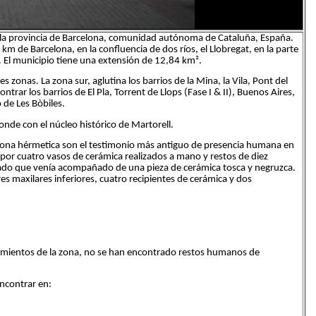
en la provincia de Barcelona, comunidad autónoma de Cataluña, España.
km de Barcelona, en la confluencia de dos ríos, el Llobregat, en la parte
or. El municipio tiene una extensión de 12,84 km².
s zonas. La zona sur, aglutina los barrios de la Mina, la Vila, Pont del
trar los barrios de El Pla, Torrent de Llops (Fase I & II), Buenos Aires,
 de Les Bòbiles.
ponde con el núcleo histórico de Martorell.
 zona hérmetica son el testimonio más antiguo de presencia humana en
 por cuatro vasos de cerámica realizados a mano y restos de diez
lado que venía acompañado de una pieza de cerámica tosca y negruzca.
s maxilares inferiores, cuatro recipientes de cerámica y dos
imientos de la zona, no se han encontrado restos humanos de
encontrar en: