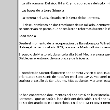
La villa romana. Del siglo II-I a. C. y no sobrepasa del siglo II-in
Las bases de la torre Grimella
La torreta del Cols. Situada en la sierra de las Torretes.
El descubrimiento de dos fracciones de un miliario, demuestra
se conservan en parte, que se realizaron reformas durante la
Edad media
Desde el momento de la recuperación de Barcelona por Wifredo e
Llobregat, a partir del año 878, la zona de Martorell vio inc
El pueblo de Martorell, durante la alta Edad Media era una agru
Diable, en el entorno de una plaza y de la iglesia.
El nombre de Martorell aparece por primera vez en el año 1032.
priorato de Sant Genís de Rocafort en el año 1042. Martorell pe
cual era el castillo de Sant Jaume. Más adelante, Martorell p
Se han encontrado documentos del año 1216 de la existencia del
Bartomeu, que se hacía al lado del Pont del Diable. En el año 13
de ser declarado calle de Barcelona. En el año 1344 Roger Berna