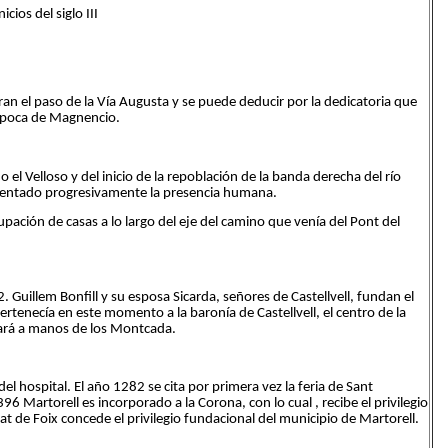
icios del siglo III
n el paso de la Vía Augusta y se puede deducir por la dedicatoria que
 época de Magnencio.
l Velloso y del inicio de la repoblación de la banda derecha del río
rementado progresivamente la presencia humana.
pación de casas a lo largo del eje del camino que venía del Pont del
 Guillem Bonfill y su esposa Sicarda, señores de Castellvell, fundan el
rtenecía en este momento a la baronía de Castellvell, el centro de la
asará a manos de los Montcada.
 hospital. El año 1282 se cita por primera vez la feria de Sant
96 Martorell es incorporado a la Corona, con lo cual , recibe el privilegio
t de Foix concede el privilegio fundacional del municipio de Martorell.