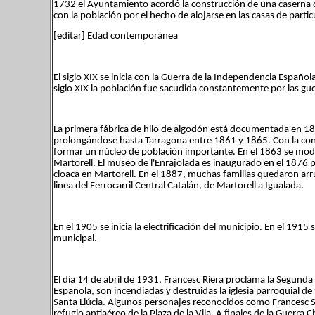
1732 el Ayuntamiento acordó la construcción de una caserna de
con la población por el hecho de alojarse en las casas de partic
[editar] Edad contemporánea
El siglo XIX se inicia con la Guerra de la Independencia Españo
siglo XIX la población fue sacudida constantemente por las guer
La primera fábrica de hilo de algodón está documentada en 1817
prolongándose hasta Tarragona entre 1861 y 1865. Con la cons
formar un núcleo de población importante. En el 1863 se modif
Martorell. El museo de l'Enrajolada es inaugurado en el 1876
cloaca en Martorell. En el 1887, muchas familias quedaron arr
linea del Ferrocarril Central Catalán, de Martorell a Igualada.
En el 1905 se inicia la electrificación del municipio. En el 1915
municipal.
El día 14 de abril de 1931, Francesc Riera proclama la Segunda
Española, son incendiadas y destruidas la iglesia parroquial de 
Santa Llúcia. Algunos personajes reconocidos como Francesc 
refugio antiaéreo de la Plaza de la Vila. A finales de la Guerra C