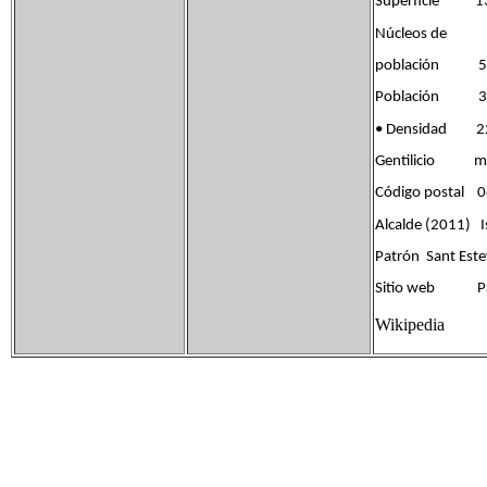
Superficie 13
Núcleos de
población 5
Población 309
• Densidad 22
Gentilicio ma
Código postal 
Alcalde (2011) I
Patrón Sant Este
Sitio web Pági
Wikipedia