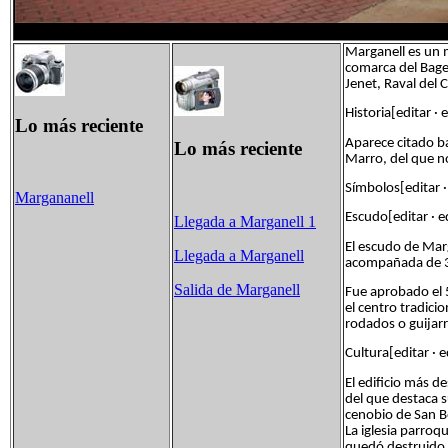
Marganell es un m
comarca del Bage
Jenet, Raval del C
Historia[editar · 
Lo más reciente
Aparece citado b
Lo más reciente
Marro, del que no
Símbolos[editar ·
Margananell
Escudo[editar · e
Llegada a Marganell 1
El escudo de Marg
Llegada a Marganell
acompañada de 3
Salida de Marganell
Fue aprobado el 5
el centro tradici
rodados o guijarr
Cultura[editar · e
El edificio más d
del que destaca s
cenobio de San B
La iglesia parroq
quedó destruido e