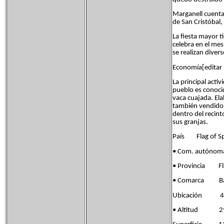
Marganell cuenta 
de San Cristóbal, 
La fiesta mayor ti
celebra en el mes
se realizan diver
Economía[editar ·
La principal acti
pueblo es conocid
vaca cuajada. El
también vendido 
dentro del recin
sus granjas.
País Flag of Sp
• Com. autónom
• Provincia Flag
• Comarca Ba
Ubicación 41°3
• Altitud 2