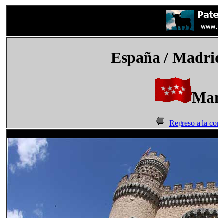
España
/ Madrid
Man
Regreso a la c