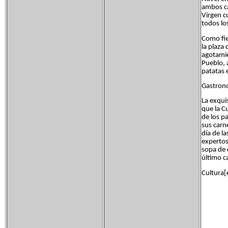
ambos ca
Virgen c
todos lo
Como fie
la plaza
agotamie
Pueblo, 
patatas 
Gastrono
La exqui
que la C
de los p
sus carn
día de l
expertos
sopa de 
último c
Cultura[