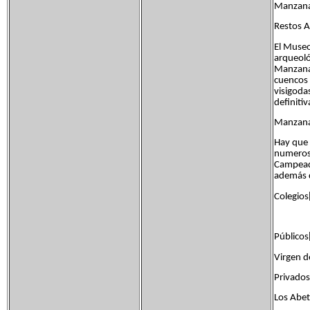
Manzanar
Restos A
El Museo
arqueoló
Manzanar
cuencos 
visigoda
definitiv
Manzanar
Hay que 
numerosa
Campeado
además d
Colegios
Públicos
Virgen de
Privados
Los Abet