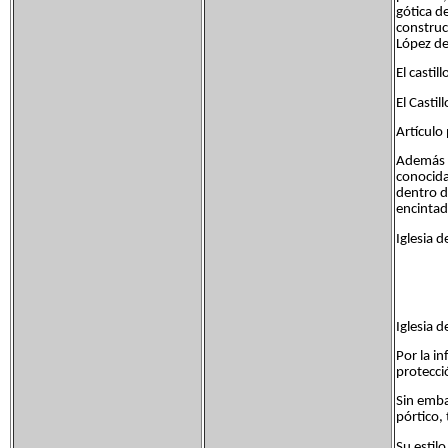
gótica d
construc
López de
El castil
El Castil
Artículo 
Además d
conocida
dentro d
encintado
Iglesia 
Iglesia 
Por la i
protecci
Sin embar
pórtico, 
Su estil