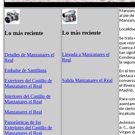
Manzanar
al pie de
Manzanar
Localida
Lo más reciente
Lo más reciente
Se trata
que reún
Cuenca A
tan sign
Llegada a Manzanares el
Detalles de Manzanares el
Condesa,
Real
Real
la segun
Embalse de Santillana
En el ter
destaca 
Salida Manzanares el Real
Exteriores del Castillo de
conserva
el itiner
Manzanares el Real
Madrid, j
Interiores del Castillo de
Para con
Manzanares el Real
asentami
de ciert
Manzanares el Real
incalcula
Panorámicas de los
Asimismo
Exteriores del Castillo de
a. C., qu
Virgen d
Manzanares el Real