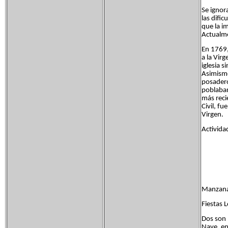
Se ignor
las difi
que la i
Actualme
En 1769,
a la Vir
iglesia 
Asimismo
posadero
poblaban
más reci
Civil, f
Virgen.
Activida
Manzanar
Fiestas L
Dos son l
Nave, en