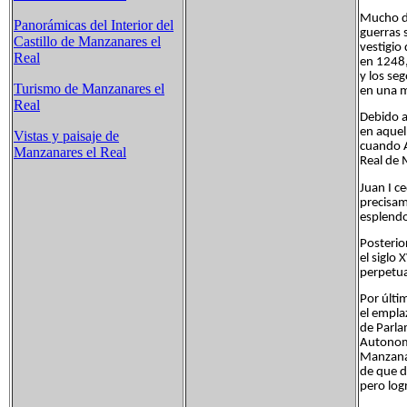
Mucho de
Panorámicas del Interior del
guerras 
Castillo de Manzanares el
vestigio 
Real
en 1248,
y los se
Turismo de Manzanares el
en una m
Real
Debido a
en aquel
Vistas y paisaje de
cuando A
Manzanares el Real
Real de 
Juan I c
precisam
esplendo
Posterio
el siglo
perpetu
Por últi
el empla
de Parla
Autonomí
Manzanar
de que d
pero log