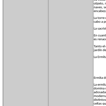
objeto, 
naves, s
encabeza
La torre
cabo a pr
La sacris
En cuanto
es renac
Tanto el
jardín de
La Ermit
Ermita d
La ermit
domina u
adosadas
moderna 
distinto
celtas q