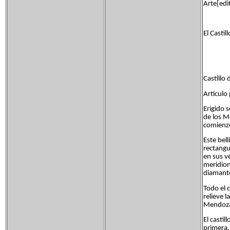
Arte[edi
El Casti
Castillo
Artículo
Erigido 
de los M
comienz
Este bel
rectangul
en sus v
meridion
diamant
Todo el 
relieve 
Mendoz
El castil
primera, 