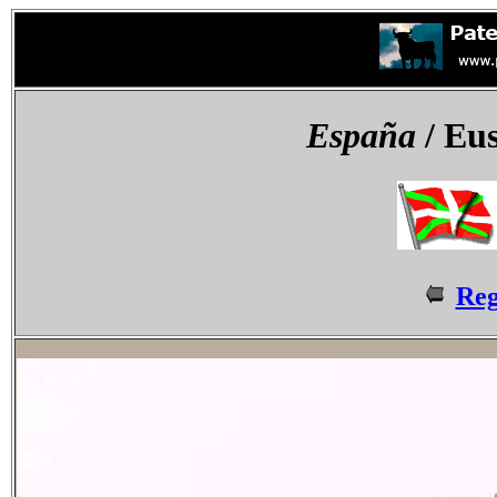
España
/ Eus
Reg