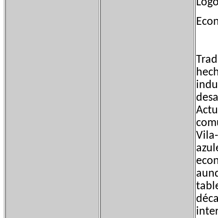
Logo
Eco
Trad
hech
indu
desa
Actu
comu
Vila
azul
econ
aunq
tabl
déca
inte