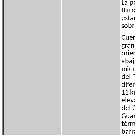
La p
Barr
esta
sobr
Cuen
gran
orie
abaj
mien
del 
dife
11 k
elev
del 
Guar
térm
barr