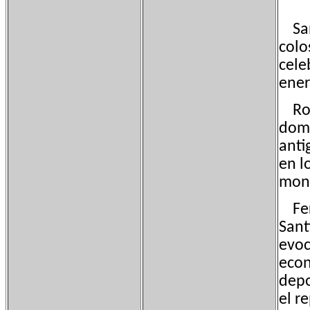
San 
colo
cele
ener
Rome
domi
anti
en l
mont
Feri
Sant
evoc
econ
depo
el r