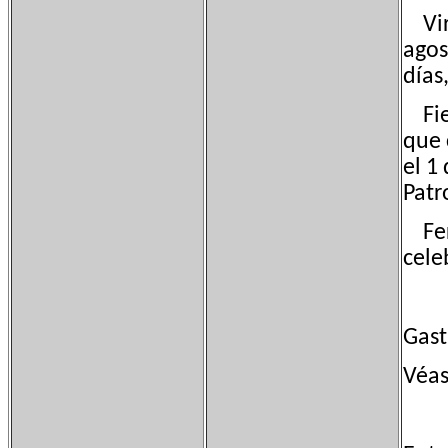
Virg
agos
días
Fies
que 
el 1
Patr
Feri
cele
Gas
Véas