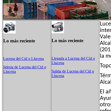
Luce
inte
Vale
Lo más reciente
Lo más reciente
Alca
(201
la m
Llegada a Lucena del Cid o
Lucena del Cid o Llucena
Llucena
Top
Iglesia de Lucena del Cid o
Salida de Lucena del Cid o
Llucena
Térm
Llucena
Alca
El a
Ayun
otro