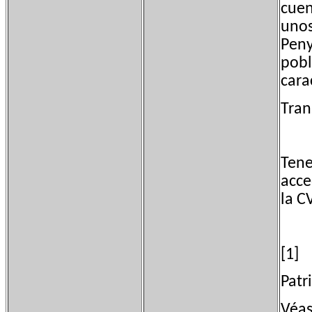
cuen
unos
Peny
pobl
cara
Tran
Tene
acce
la C
[1]
Patr
Véas