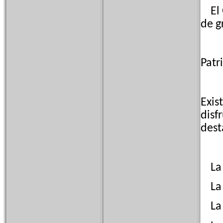
El G
de g
Patr
Exis
disf
dest
La f
La f
La f