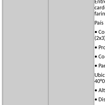
Entr
card
fari
País
• C
(2x3
• P
• C
• Pa
Ubi
40°0
• A
• Di