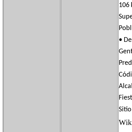
106 
Sup
Pob
• D
Gen
Pred
Cód
Alca
Fie
Sit
Wik