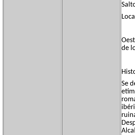
Salt
Loca
No
Oest
de l
Su
Hist
Se d
etim
roma
ibér
ruin
Desp
Alca