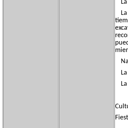
La f
La c
tiem
exca
reco
pued
miem
Naci
La 
La B
Cult
Fies