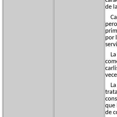
cara
de l
Cast
pero
prim
por 
serv
La T
como
carl
vece
La T
trata
cons
que 
de c