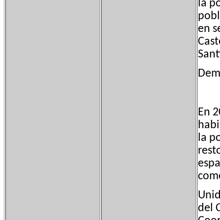
la p
pobl
en s
Cast
Sant
Dem
En 2
habi
la p
rest
espa
como
Unid
del