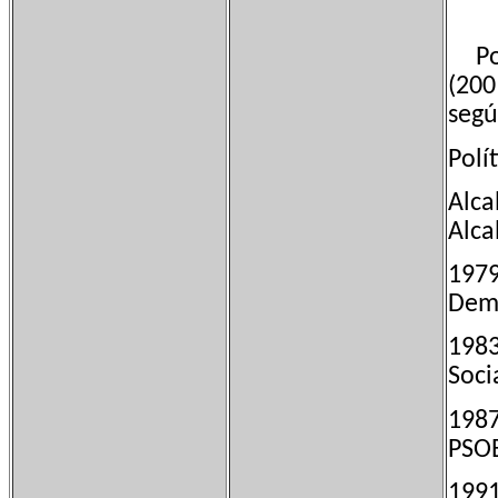
Pobl
(200
segú
Polít
Alca
Alca
197
Demo
198
Soci
198
PSO
199