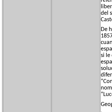
refe
libe
del 
Cast
De h
1857
cuan
espa
si l
espa
solu
dife
“Com
nome
“Luc
Geog