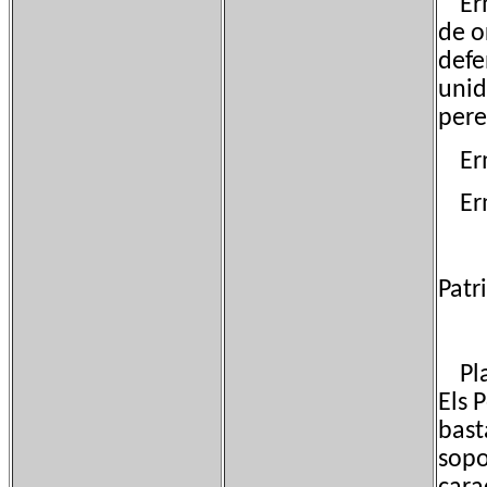
Ermi
de o
defe
unid
pere
Ermi
Ermi
Patr
Plaz
Els 
bast
sopo