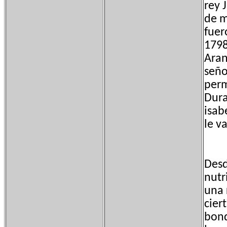
rey 
de m
fuer
1798
Aran
seño
perm
Dura
isab
le v
Desd
nutr
una 
cier
bond