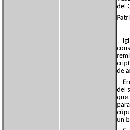
del 
Patr
Igle
cons
remi
crip
de a
Ermi
del 
que 
para
cúpu
un b