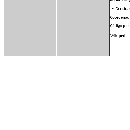
Población (
• Densida
Coordenad
Código pos
Wikipedia