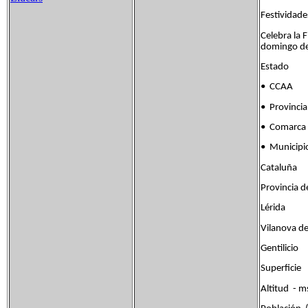
Festividade
Celebra la 
domingo de
Estado
• CCAA
• Provincia
• Comarca
• Municip
Cataluña
Provincia d
Lérida
Vilanova d
Gentilic
Superfic
Altitud - 