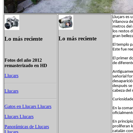
Lluçars es 
Vilanova de
metros del 
los restos 
gran bellez
Lo más reciente
Lo más reciente
El templo p
Este fue re
El primer 
Fotos del año 2012
de diferent
remasterizado en HD
Antiguament
Lluçars
señorial fo
desaparició
después se 
cabeza del 
Llucars
Curiosidad
Gatos en Lluçars Llucars
En la comar
oficialment
Lluçars Llucars
En principi
proliferan 
Panorámicas de Lluçars
catalán com
Llucars