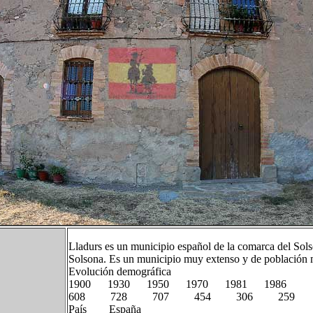
Lladurs es un municipio español de la comarca del Solso
Solsona. Es un municipio muy extenso y de población 
Evolución demográfica
1900 1930 1950 1970 1981 1986
608 728 707 454 306 259
País España