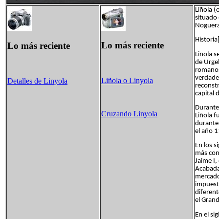
Liñola (
situado 
Noguera
Historia
Lo más reciente
Lo más reciente
Liñola 
de Urgel
romanos,
verdader
Liñola o Linyola
Detalles de Linyola
reconstr
capital
Durante 
Cruzando Linyola
Liñola f
durante 
el año 
En los s
más con
Jaime I,
Acabada
mercado 
impuesto
diferent
el Grand
En el si