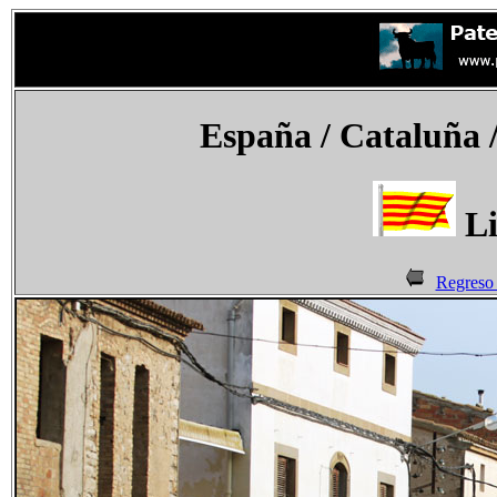
España
/ Cataluña 
Li
Regreso 