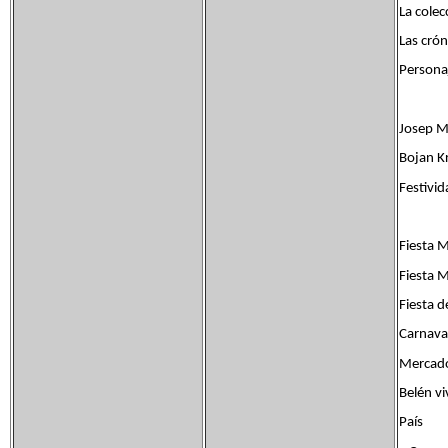
La colec
Las crón
Personaj
Josep Ma
Bojan Kr
Festivid
Fiesta M
Fiesta 
Fiesta d
Carnava
Mercado
Belén vi
País Fl