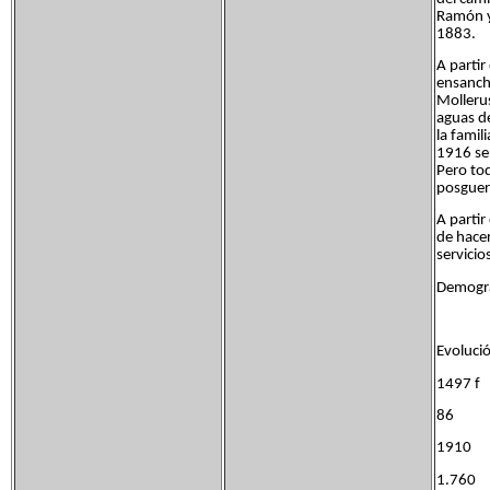
Ramón y 
1883.
A partir
ensancha
Mollerus
aguas de
la famil
1916 se 
Pero tod
posguer
A partir
de hacer
servicio
Demograf
Evoluci
1497 
86 8
1910
1.760