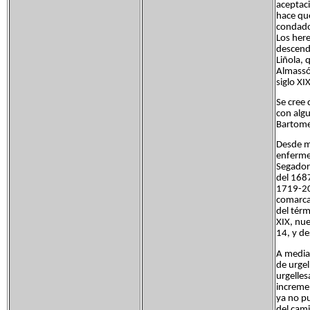
aceptaci
hace que
condado 
Los here
descend
Liñola, 
Almassó 
siglo XIX
Se cree 
con alg
Bartomeu
Desde me
enfermed
Segadore
del 1687
1719-20
comarca.
del térm
XIX, nu
14, y de
A mediad
de urgel
urgelles
incremen
ya no pu
del cami