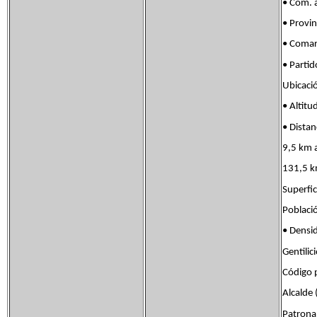
• Com. 
• Provi
• Coma
• Part
Ubicac
• Alt
• Dista
9,5 km 
131,5 k
Superf
Poblac
• Dens
Gentili
Código
Alcalde
Patron