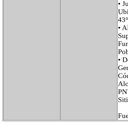
• J
Ub
43°
• 
Su
Fu
Po
• 
Ge
Có
Al
PN
Si
Fue