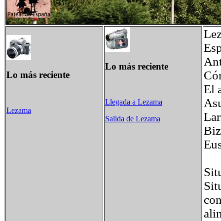
Lez
Esp
Ant
Lo más reciente
Cóm
Lo más reciente
El 
Asu
Llegada a Lezama
Lezama
Lar
Salida de Lezama
Biz
Eus
Sit
Sit
com
ali