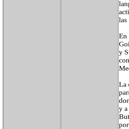
lan
act
las
En 
Goi
y S
con
Med
La 
par
don
y a
But
por