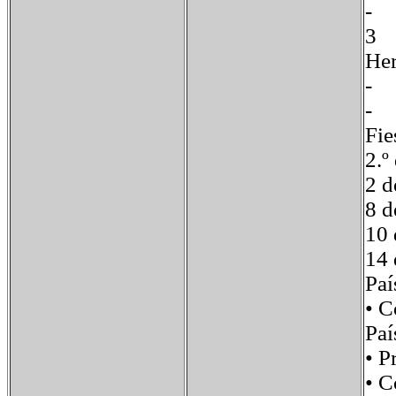
H
-
Fie
2.º
2 d
8 d
10 
14 
Pa
• 
Paí
• 
• 