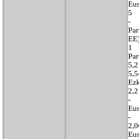
Eu
Par
E
1
Pa
5
5,
Ez
2
E
-
2
E