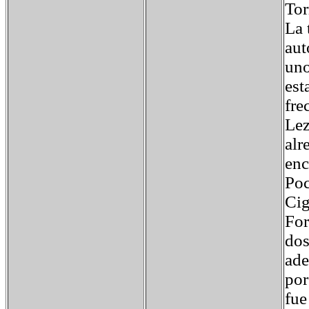
Tor
La 
aut
uno
est
fre
Lez
alr
enc
Poc
Cig
For
dos
ade
por
fue