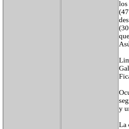
los
(47
des
(30
que
Asú
Lim
Gal
Fic
Ocu
seg
y u
La 