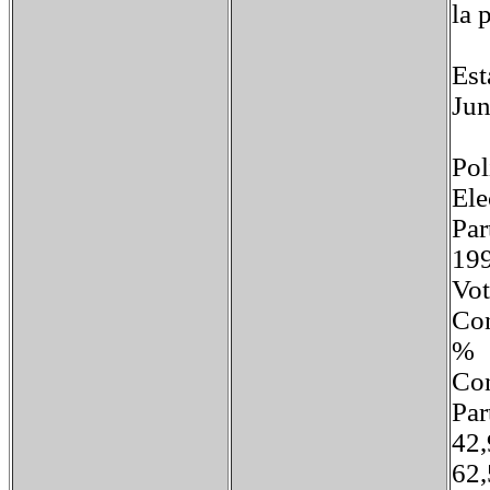
la 
Est
Jun
Pol
Ele
Pa
19
V
Co
%
Co
Pa
4
6