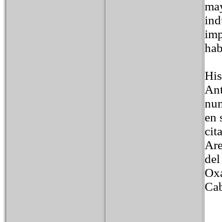
may
ind
imp
hab
His
Ant
num
en 
cit
Are
del
Oxa
Cab