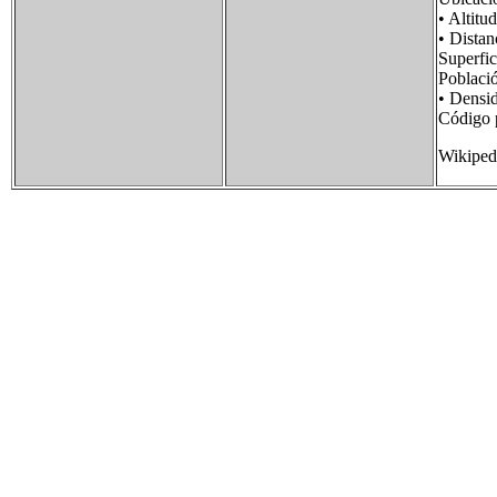
• Alt
• Dist
Superf
Poblac
• Dens
Código
Wikiped