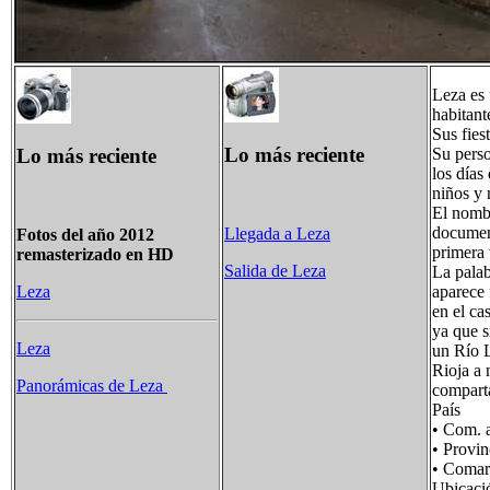
Leza es 
habitant
Sus fies
Lo más reciente
Lo más reciente
Su perso
los días
niños y 
El nombr
document
Llegada a Leza
Fotos del año 2012
primera
remasterizado en HD
Salida de Leza
La palab
aparece
Leza
en el ca
ya que s
Leza
un Río 
Rioja a 
Panorámicas de Leza
comparta
País 
• Com.
• Prov
• Coma
Ubic