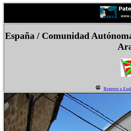
España
/
Comunidad Autónoma 
Ara
Regreso a Eus