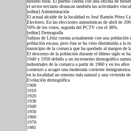
turismo rural. El pueblo cuenta con una oficina de turism
el sector terciario destacan también las actividades vinc
[editar] Administración
El actual alcalde de la localidad es José Ramón Pérez Li
Electores. En las elecciones autonómicas de abril de 200
50% de los votos, seguida del PCTV con el 38%.
[editar] Demografía
Salinas de Léniz cuenta actualmente con una población 
población escasa, pero ésta se ha visto disminuida a la m
municipio de la comarca que ha quedado al margen de la 
El descenso de la población durante el último siglo se h
1940 y 1950 debido a un incremento demográfico natural 
industriales de la comarca a partir de 1960 y en los año
comenzó a acoger una moderada corriente inmigratorioa 
en la localidad un entorno más natural y una vivienda de
Evolución demográfica
1900
1910
1920
1930
1940
1950
1960
1970
1981