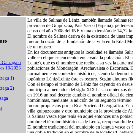
La villa de Salinas de Léniz, también llamada Salinas (e
provincia de Guipúzcoa, País Vasco (España), pertenecie
censo del año 2008 del INE y una extensión de 14,72 k
El nombre de Salinas deriva de la existencia de unas impo
nte
fueron la razón de la fundación de la villa en la Edad M
de un museo.
En los documentos antiguos la localidad se llamaba Salin
valle en el que se encuentra enclavada la población. El 
z-Gatzaga o
Leintz), que es el nombre que recibe a su vez la parte má
nas 10/2023
poblaciones de Mondragón, Arechavaleta o Escoriaza. En 
normalmente en contextos históricos, siendo la denomin
tzaga 1)
topónimo Léniz/Leintz éste es oscuro. Según algunos filó
Con el tiempo el término de Léniz fue cayendo en desuso
tzaga 2)
municipio a mediados del siglo XIX hasta comienzos del
en 1916 un real decreto cambió el nombre oficial de ci
tzaga
homónimas, mediante la adición de un segundo término a
fueron propuestos por la Real Sociedad Geográfica. En 
ga
villa guipuzcoana y otro municipio en la provincia de A
la Salinas vasca (que tenía en aquel entonces una pobla
nombre el término histórico ...de Léniz, recuperando de
El nombre tradicional del municipio en lengua vasca es G
una doble tradición en el nombre de la localidad, habien