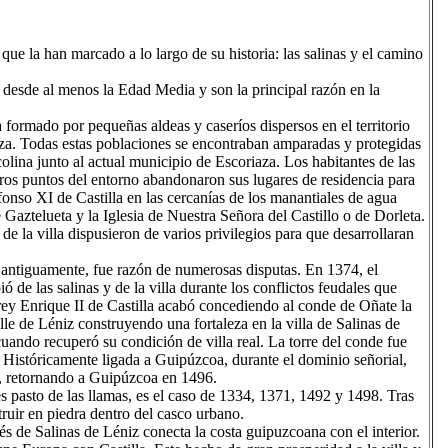
que la han marcado a lo largo de su historia: las salinas y el camino
 desde al menos la Edad Media y son la principal razón en la
a formado por pequeñas aldeas y caseríos dispersos en el territorio
aza. Todas estas poblaciones se encontraban amparadas y protegidas
colina junto al actual municipio de Escoriaza. Los habitantes de las
tros puntos del entorno abandonaron sus lugares de residencia para
fonso XI de Castilla en las cercanías de los manantiales de agua
 Gaztelueta y la Iglesia de Nuestra Señora del Castillo o de Dorleta.
de la villa dispusieron de varios privilegios para que desarrollaran
a antiguamente, fue razón de numerosas disputas. En 1374, el
de las salinas y de la villa durante los conflictos feudales que
ey Enrique II de Castilla acabó concediendo al conde de Oñate la
alle de Léniz construyendo una fortaleza en la villa de Salinas de
uando recuperó su condición de villa real. La torre del conde fue
. Históricamente ligada a Guipúzcoa, durante el dominio señorial,
, retornando a Guipúzcoa en 1496.
s pasto de las llamas, es el caso de 1334, 1371, 1492 y 1498. Tras
truir en piedra dentro del casco urbano.
s de Salinas de Léniz conecta la costa guipuzcoana con el interior.