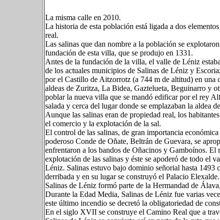
La misma calle en 2010.
La historia de esta población está ligada a dos elementos 
real.
Las salinas que dan nombre a la población se explotaron
fundación de esta villa, que se produjo en 1331.
Antes de la fundación de la villa, el valle de Léniz estab
de los actuales municipios de Salinas de Léniz y Escori
por el Castillo de Aitzorrotz (a 744 m de altitud) en una 
aldeas de Zuritza, La Bidea, Gaztelueta, Beguinarro y o
poblar la nueva villa que se mandó edificar por el rey Al
salada y cerca del lugar donde se emplazaban la aldea de
Aunque las salinas eran de propiedad real, los habitantes 
el comercio y la explotación de la sal.
El control de las salinas, de gran importancia económic
poderoso Conde de Oñate, Beltrán de Guevara, se apropió 
enfrentaron a los bandos de Oñacinos y Gamboínos. El r
explotación de las salinas y éste se apoderó de todo el v
Léniz. Salinas estuvo bajo dominio señorial hasta 1493 c
derribada y en su lugar se construyó el Palacio Elexalde
Salinas de Léniz formó parte de la Hermandad de Álava
Durante la Edad Media, Salinas de Léniz fue varias vece
este último incendio se decretó la obligatoriedad de cons
En el siglo XVII se construye el Camino Real que a travé