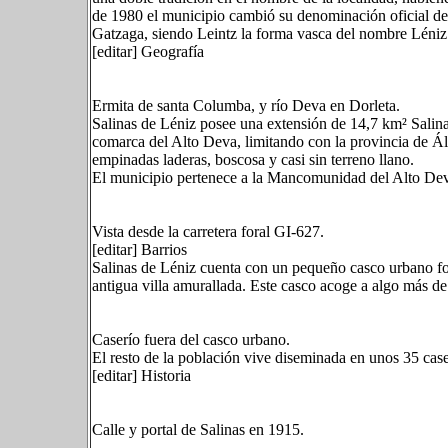
de 1980 el municipio cambió su denominación oficial del
Gatzaga, siendo Leintz la forma vasca del nombre Léniz
[editar] Geografía
Ermita de santa Columba, y río Deva en Dorleta.
Salinas de Léniz posee una extensión de 14,7 km² Salinas
comarca del Alto Deva, limitando con la provincia de Á
empinadas laderas, boscosa y casi sin terreno llano.
El municipio pertenece a la Mancomunidad del Alto Deva
Vista desde la carretera foral GI-627.
[editar] Barrios
Salinas de Léniz cuenta con un pequeño casco urbano fo
antigua villa amurallada. Este casco acoge a algo más de
Caserío fuera del casco urbano.
El resto de la población vive diseminada en unos 35 case
[editar] Historia
Calle y portal de Salinas en 1915.