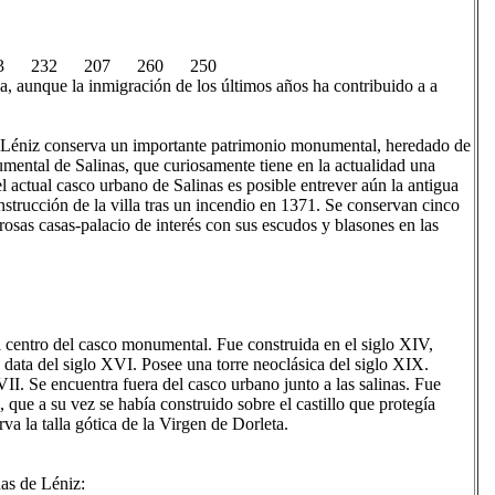
3 232 207 260 250
a, aunque la inmigración de los últimos años ha contribuido a a
e Léniz conserva un importante patrimonio monumental, heredado de
mental de Salinas, que curiosamente tiene en la actualidad una
 actual casco urbano de Salinas es posible entrever aún la antigua
nstrucción de la villa tras un incendio en 1371. Se conservan cinco
osas casas-palacio de interés con sus escudos y blasones en las
centro del casco monumental. Fue construida en el siglo XIV,
n data del siglo XVI. Posee una torre neoclásica del siglo XIX.
. Se encuentra fuera del casco urbano junto a las salinas. Fue
, que a su vez se había construido sobre el castillo que protegía
va la talla gótica de la Virgen de Dorleta.
s de Léniz: