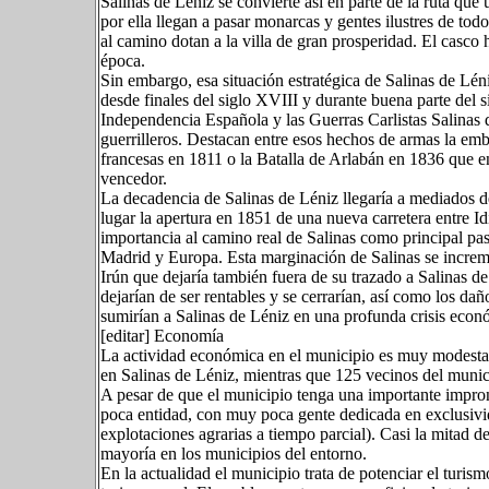
Salinas de Léniz se convierte así en parte de la ruta que
por ella llegan a pasar monarcas y gentes ilustres de todo
al camino dotan a la villa de gran prosperidad. El casco 
época.
Sin embargo, esa situación estratégica de Salinas de Léni
desde finales del siglo XVIII y durante buena parte del 
Independencia Española y las Guerras Carlistas Salinas 
guerrilleros. Destacan entre esos hechos de armas la emb
francesas en 1811 o la Batalla de Arlabán en 1836 que enf
vencedor.
La decadencia de Salinas de Léniz llegaría a mediados de
lugar la apertura en 1851 de una nueva carretera entre Id
importancia al camino real de Salinas como principal pas
Madrid y Europa. Esta marginación de Salinas se increme
Irún que dejaría también fuera de su trazado a Salinas d
dejarían de ser rentables y se cerrarían, así como los da
sumirían a Salinas de Léniz en una profunda crisis eco
[editar] Economía
La actividad económica en el municipio es muy modesta.
en Salinas de Léniz, mientras que 125 vecinos del munic
A pesar de que el municipio tenga una importante impronta
poca entidad, con muy poca gente dedicada en exclusivid
explotaciones agrarias a tiempo parcial). Casi la mitad de
mayoría en los municipios del entorno.
En la actualidad el municipio trata de potenciar el turi