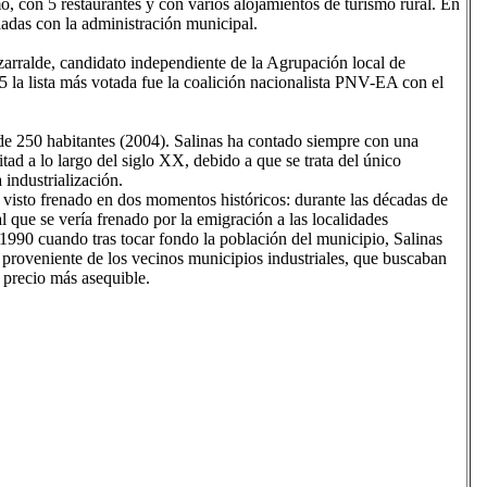
o, con 5 restaurantes y con varios alojamientos de turismo rural. En
uladas con la administración municipal.
zarralde, candidato independiente de la Agrupación local de
5 la lista más votada fue la coalición nacionalista PNV-EA con el
de 250 habitantes (2004). Salinas ha contado siempre con una
itad a lo largo del siglo XX, debido a que se trata del único
industrialización.
a visto frenado en dos momentos históricos: durante las décadas de
que se vería frenado por la emigración a las localidades
s 1990 cuando tras tocar fondo la población del municipio, Salinas
proveniente de los vecinos municipios industriales, que buscaban
 precio más asequible.