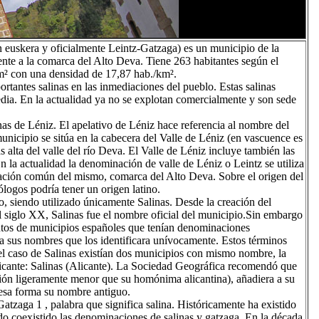
n euskera y oficialmente Leintz-Gatzaga) es un municipio de la
nte a la comarca del Alto Deva. Tiene 263 habitantes según el
m² con una densidad de 17,87 hab./km².
rtantes salinas en las inmediaciones del pueblo. Estas salinas
edia. En la actualidad ya no se explotan comercialmente y son sede
as de Léniz. El apelativo de Léniz hace referencia al nombre del
municipio se sitúa en la cabecera del Valle de Léniz (en vascuence es
s alta del valle del río Deva. El Valle de Léniz incluye también las
la actualidad la denominación de valle de Léniz o Leintz se utiliza
ación común del mismo, comarca del Alto Deva. Sobre el origen del
logos podría tener un origen latino.
, siendo utilizado únicamente Salinas. Desde la creación del
 siglo XX, Salinas fue el nombre oficial del municipio.Sin embargo
entos de municipios españoles que tenían denominaciones
 sus nombres que los identificara unívocamente. Estos términos
el caso de Salinas existían dos municipios con mismo nombre, la
licante: Salinas (Alicante). La Sociedad Geográfica recomendó que
ción ligeramente menor que su homónima alicantina), añadiera a su
 esa forma su nombre antiguo.
atzaga 1 , palabra que significa salina. Históricamente ha existido
do coexistido las denominaciones de salinas y gatzaga. En la década