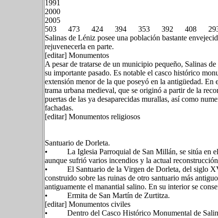
1991
2000
2005
503 473 424 394 353 392 408 29
Salinas de Léniz posee una población bastante envejecid
rejuvenecerla en parte.
[editar] Monumentos
A pesar de tratarse de un municipio pequeño, Salinas d
su importante pasado. Es notable el casco histórico monu
extensión menor de la que poseyó en la antigüedad. En el
trama urbana medieval, que se originó a partir de la reco
puertas de las ya desaparecidas murallas, así como numer
fachadas.
[editar] Monumentos religiosos
Santuario de Dorleta.
• La Iglesia Parroquial de San Millán, se sitúa en el 
aunque sufrió varios incendios y la actual reconstrucció
• El Santuario de la Virgen de Dorleta, del siglo XVII
construido sobre las ruinas de otro santuario más antiguo
antiguamente el manantial salino. En su interior se conser
• Ermita de San Martín de Zurtitza.
[editar] Monumentos civiles
• Dentro del Casco Histórico Monumental de Salina