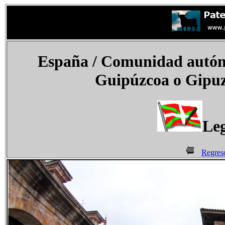
España
/ Comunidad autóno
Guipúzcoa o Gipuz
Leg
Regres