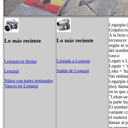
Legazpia (
Guipúzcoa,
A la hora 
Lo más reciente
Lo más reciente
reconocer 
según se u
del nombre
vasca:
Legats o Le
Llegada a Legazpi
Legazpi en fiestas
Legatz = '
Salida de Legazpi
Leku = 'lug
Legazpi
Sin embarg
Niños con trajes regionales
Legazpia s
Vascos en Legazpi
(hoy llama
en lo que 
"Lekan-azp
la parte b
El nombre 
variante c
el euskera
llamar al 
se pronunc