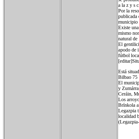
a la z y s
Por la res
publicada 
municipio 
Existe una
mismo nom
natural de
El gentilic
apodo de i
fútbol loca
[editar]Si
Está situa
Bilbao 75 
El municip
y Zumárrag
Ceráin, Mu
Los arroyo
Brínkola a
Legazpia t
localidad 
(Legazpia