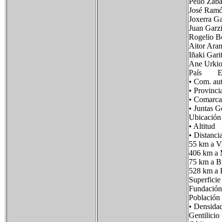
Pello Zaba
José Ramón
Joxerra Ga
Juan Garzi
Rogelio Bo
Aitor Aran
Iñaki Gari
Ane Urkio
País Es
• Com. 
• Provin
• Comar
• Juntas
Ubicació
• Alti
• Distanc
55 km a Vi
406 km a 
75 km a B
528 km a 
Superfi
Fundac
Població
• Densid
Gentili