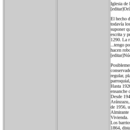
Iglesia de
[editar]Or
El hecho d
todavía lo
suponer que
escrita y 
1290. La r
...tengo p
hacen robo
[editar]Nú
Posiblemen
conservado
regular, p
parroquial
Hasta 1920
ensanche d
Desde 1940
Aránzazu,.
de 1956, u
Almirante 
Vivienda.
Los barrio
1864, dist