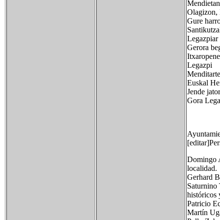
Mendietan
Olagizon, 
Gure harr
Santikutza
Legazpiar
Gerora beg
Itxaropene
Legazpi
Menditarte
Euskal He
Jende jato
Gora Lega
Ayuntamie
[editar]Pe
Domingo Ag
localidad.
Gerhard Bä
Saturnino 
históricos
Patricio E
Martín Uga