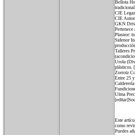
Bellota He
tradiciona
CIE Legazp
CIE Autom
GKN Drivel
Pertenece 
Plasnor: t
Sidenor In
producción
Talleres P
(acondicio
Urola (Div
plásticos. 
Zorrotz Co
Entre 25 y
Calderería
Fundicione
Ulma Preci
[editar]So
Este artíc
como revis
Puedes añad