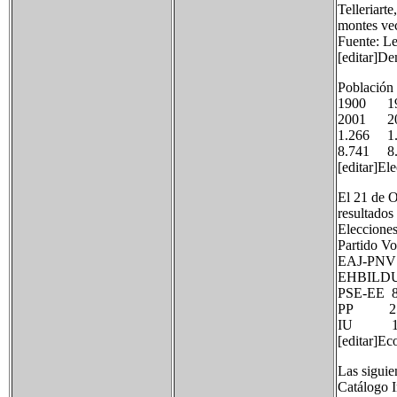
Telleriart
montes vec
Fuente: L
[editar]De
Población
1900 
2001 2
1.266 1
8.741 8.
[editar]El
El 21 de O
resultados
Elecciones
Partido 
EAJ-PN
EHBIL
PSE-EE
PP 25
IU 12
[editar]E
Las siguie
Catálogo I