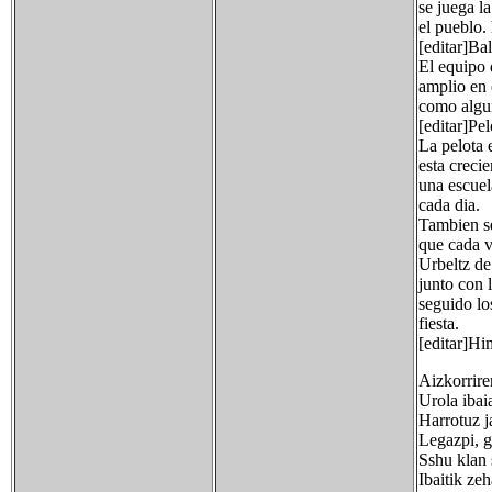
se juega la
el pueblo.
[editar]B
El equipo
amplio en 
como algun
[editar]Pel
La pelota 
esta creci
una escuel
cada dia.
Tambien se
que cada v
Urbeltz de
junto con 
seguido lo
fiesta.
[editar]H
Aizkorrire
Urola ibai
Harrotuz j
Legazpi, g
Sshu klan 
Ibaitik ze