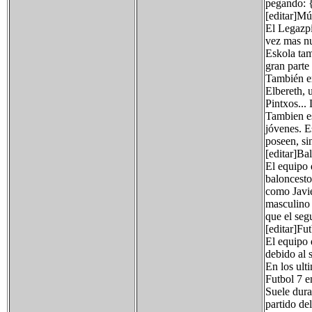
pegando: 
[editar]Mú
El Legazpi
vez mas nu
Eskola tam
gran parte
También ex
Elbereth, 
Pintxos...
Tambien e
jóvenes. E
poseen, sin
[editar]Ba
El equipo 
baloncesto
como Javie
masculino 
que el seg
[editar]Fu
El equipo 
debido al 
En los ult
Futbol 7 e
Suele dura
partido de