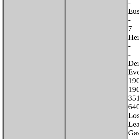
E
H
-
De
Evo
1
19
3
6
Los
Lea
Gaz