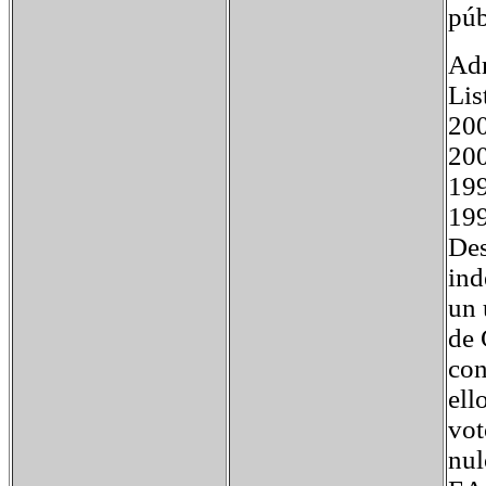
púb
Adm
Lis
200
200
19
19
Des
ind
un 
de 
con
ell
vot
nul