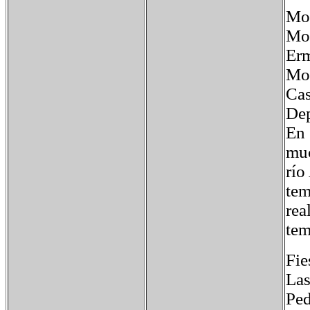
Mo
Mon
Erm
Mon
Cas
Dep
En 
muc
río
tem
rea
tem
Fie
Las
Ped