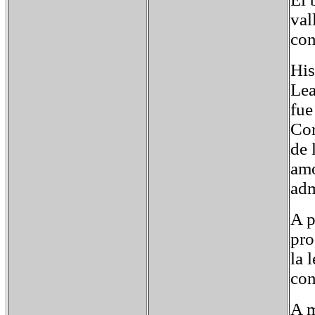
val
con
His
Lea
fue
Cor
de 
amo
adm
A p
pro
la 
con
A m