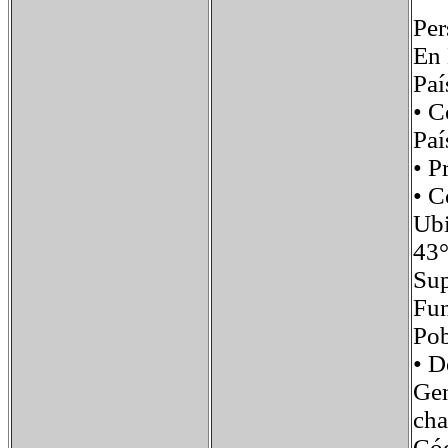
Per
En 
Pa
• 
Paí
• 
• 
Ub
43°
Su
Fu
Po
• 
Ge
cha
Có