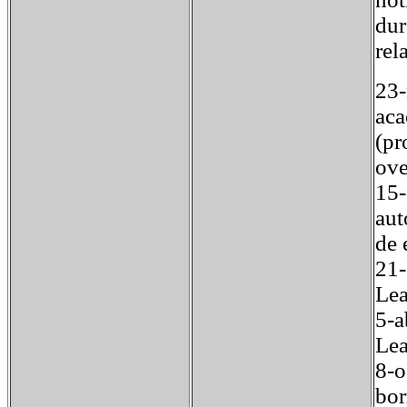
dur
rel
23-
aca
(pr
ove
15-
aut
de 
21-
Lea
5-a
Lea
8-o
bor