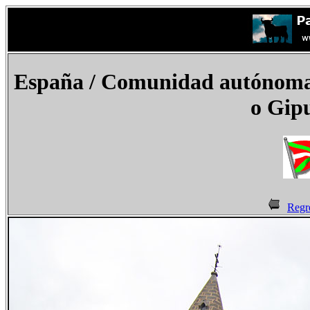
España
/ Comunidad autónoma d
o Gip
Regr