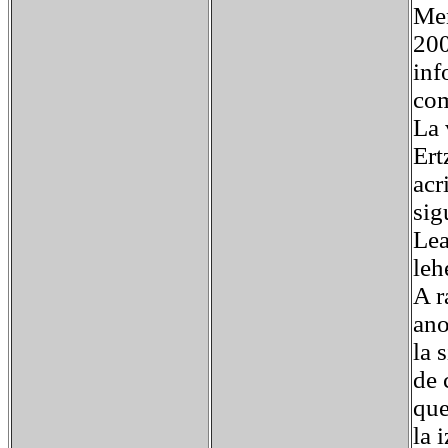
Men
200
inf
com
La 
Ert
acr
sig
Lea
leh
A r
ano
la 
de 
que
la 