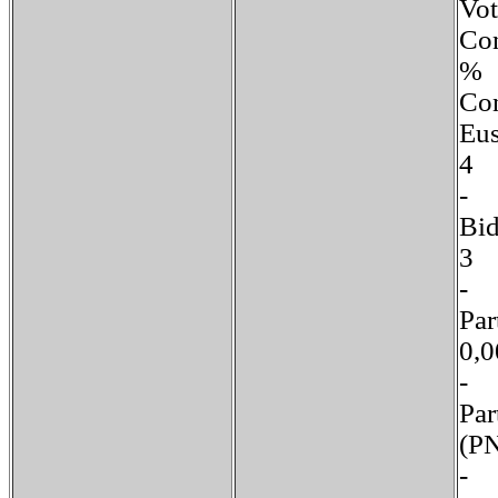
V
Co
%
Co
Eu
Bi
P
0
-
Par
(