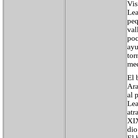
Vis
Lea
peq
val
poc
ayu
tor
med
El 
Ara
al 
Lea
atr
XIX
dio
El 