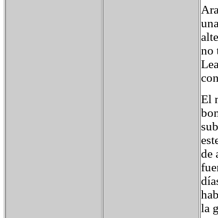
Ara
una
alt
no 
Lea
con
El 
bom
sub
est
de 
fue
día
hab
la 