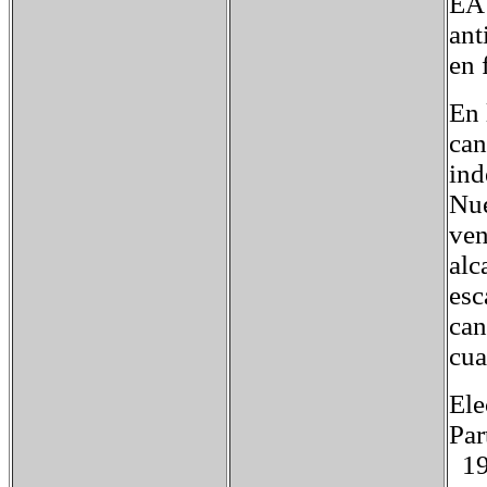
EA 
ant
en 
En 
can
ind
Nue
ven
alc
esc
can
cua
Ele
Par
19