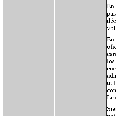
En 
par
déc
vol
En 
ofi
car
los
enc
adm
uti
com
Lea
Sie
not