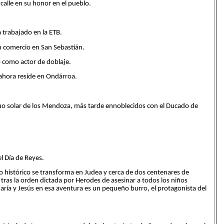
alle en su honor en el pueblo.
 trabajado en la ETB.
n comercio en San Sebastián.
o como actor de doblaje.
 ahora reside en Ondárroa.
iguo solar de los Mendoza, más tarde ennoblecidos con el Ducado de
l Día de Reyes.
ro histórico se transforma en Judea y cerca de dos centenares de
o tras la orden dictada por Herodes de asesinar a todos los niños
ría y Jesús en esa aventura es un pequeño burro, el protagonista del