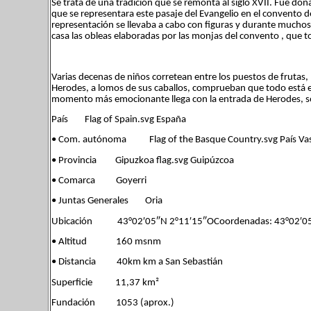
Se trata de una tradición que se remonta al siglo XVII. Fue d
que se representara este pasaje del Evangelio en el convento d
representación se llevaba a cabo con figuras y durante muchos añ
casa las obleas elaboradas por las monjas del convento , que t
Varias decenas de niños corretean entre los puestos de frutas,
Herodes, a lomos de sus caballos, comprueban que todo está en
momento más emocionante llega con la entrada de Herodes, s
País Flag of Spain.svg España
• Com. autónoma Flag of the Basque Country.svg País Va
• Provincia Gipuzkoa flag.svg Guipúzcoa
• Comarca Goyerri
• Juntas Generales Oria
Ubicación 43°02′05″N 2°11′15″OCoordenadas: 43°02′05
• Altitud 160 msnm
• Distancia 40km km a San Sebastián
Superficie 11,37 km²
Fundación 1053 (aprox.)