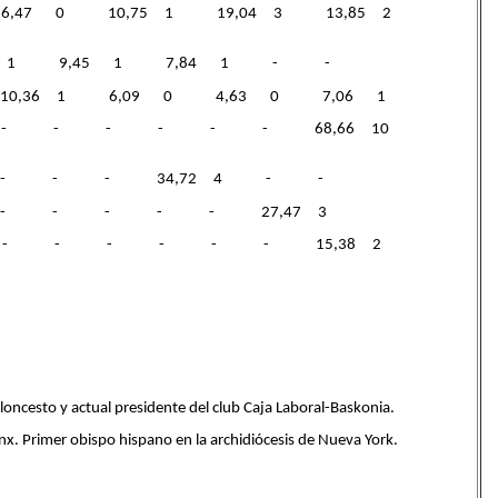
kerra (PSE-EE) 6,47 0 10,75 1 19,04 3 13,85 2
 5,95 1 9,45 1 7,84 1 - -
 - 10,36 1 6,09 0 4,63 0 7,06 1
kartasuna (PNV/EA) - - - - - - 68,66 10
- - - - - - 34,72 4 - -
- - - - - - - 27,47 3
 - - - - - - - - 15,38 2
oncesto y actual presidente del club Caja Laboral-Baskonia.
x. Primer obispo hispano en la archidiócesis de Nueva York.