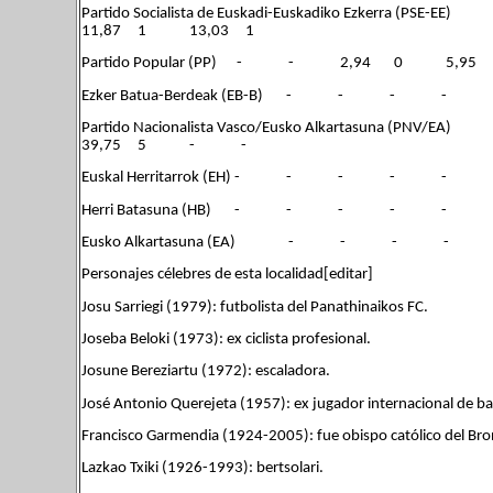
Partido Socialista de Euskadi-Euskadiko Ez
11,87 1 13,03 1
Partido Popular (PP) - - 2,94 0
Ezker Batua-Berdeak (EB-B) - - -
Partido Nacionalista Vasco/Eusko Al
39,75 5 - -
Euskal Herritarrok (EH) - - 
Herri Batasuna (HB) - - - 
Eusko Alkartasuna (EA) - -
Personajes célebres de esta localidad[editar]
Josu Sarriegi (1979): futbolista del Panathinaikos FC.
Joseba Beloki (1973): ex ciclista profesional.
Josune Bereziartu (1972): escaladora.
José Antonio Querejeta (1957): ex jugador internacional de bal
Francisco Garmendia (1924-2005): fue obispo católico del Bron
Lazkao Txiki (1926-1993): bertsolari.