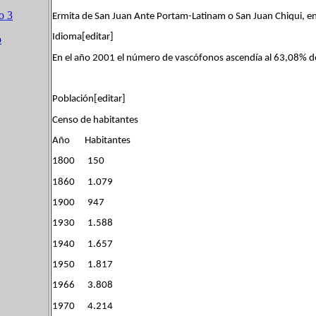
o 3
Ermita de San Juan Ante Portam-Latinam o San Juan Chiqui, en
Idioma[editar]
o
En el año 2001 el número de vascófonos ascendía al 63,08% de
Población[editar]
Censo de habitantes
Año Habitantes
1800 150
1860 1.079
1900 947
1930 1.588
1940 1.657
1950 1.817
1966 3.808
1970 4.214