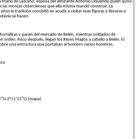
oña María de Lazcano, esposa del almirante Antonio Oquendo quien quiso
e las monjas cistercienses que ella misma mandó construir. La
os la tradición consistió en acudir a visitar esas figuras y llevarse a
odavía se hacen.
 hortalizas y panes del mercado de Belén, mientras soldados de
 orden. Poco después, llegan los Reyes Magos a caballo a Belén. El
obre una estructura que portaban al hombro varios hombres.
sco
″N 2°11′15″O (mapa)