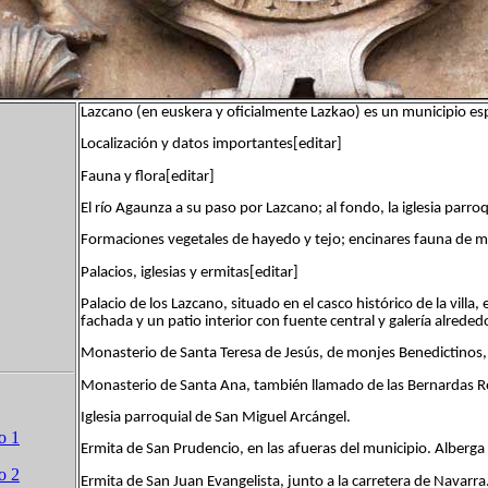
Lazcano (en euskera y oficialmente Lazkao) es un municipio esp
Localización y datos importantes[editar]
Fauna y flora[editar]
El río Agaunza a su paso por Lazcano; al fondo, la iglesia parro
Formaciones vegetales de hayedo y tejo; encinares fauna de 
Palacios, iglesias y ermitas[editar]
Palacio de los Lazcano, situado en el casco histórico de la villa, 
fachada y un patio interior con fuente central y galería alreded
Monasterio de Santa Teresa de Jesús, de monjes Benedictinos, 
Monasterio de Santa Ana, también llamado de las Bernardas Re
Iglesia parroquial de San Miguel Arcángel.
o 1
Ermita de San Prudencio, en las afueras del municipio. Alberg
o 2
Ermita de San Juan Evangelista, junto a la carretera de Navarra