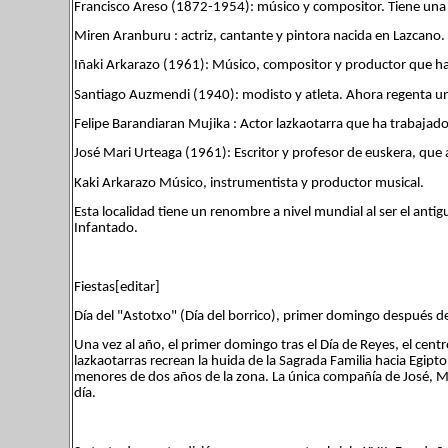
Francisco Areso (1872-1954): músico y compositor. Tiene una c
Miren Aranburu : actriz, cantante y pintora nacida en Lazcano.
Iñaki Arkarazo (1961): Músico, compositor y productor que ha
Santiago Auzmendi (1940): modisto y atleta. Ahora regenta u
Felipe Barandiaran Mujika : Actor lazkaotarra que ha trabajad
José Mari Urteaga (1961): Escritor y profesor de euskera, que
Kaki Arkarazo Músico, instrumentista y productor musical.
Esta localidad tiene un renombre a nivel mundial al ser el ant
Infantado.
Fiestas[editar]
Día del "Astotxo" (Día del borrico), primer domingo después de
Una vez al año, el primer domingo tras el Día de Reyes, el cent
lazkaotarras recrean la huida de la Sagrada Familia hacia Egipt
menores de dos años de la zona. La única compañía de José, Ma
día.