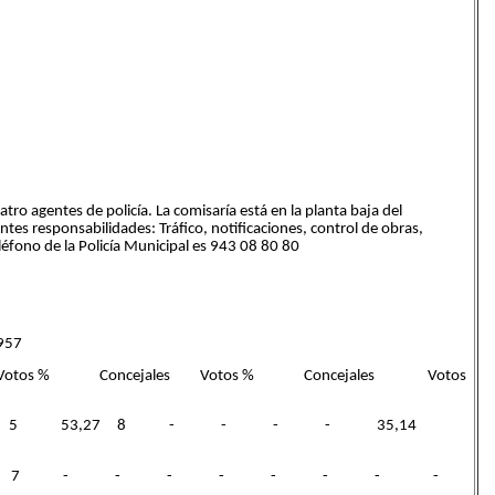
atro agentes de policía. La comisaría está en la planta baja del
ntes responsabilidades: Tráfico, notificaciones, control de obras,
eléfono de la Policía Municipal es 943 08 80 80
957
Votos % Concejales Votos % Concejales Votos
V) 47,26 7 34,74 5 53,27 8 - - - - 35,14
Bildu 43,25 6 48,62 7 - - - - - - - -