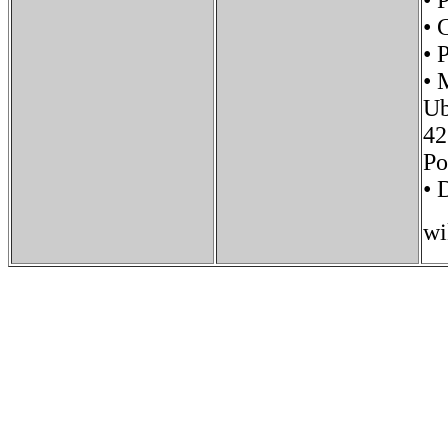
• 
•
• 
• 
Ub
42
P
• 
wi