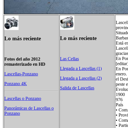
Lascel
provin
Situad
Lo más reciente
Lo más reciente
Barbas
Está e
Lascel
gracia
En Pon
Las Cellas
Fotos del año 2012
[editar
remasterizado en HD
Llegada a Lascellas (1)
En Pon
enero.
Lascellas-Ponzano
Llegada a Lascellas (2)
el Des
Ponzano 4K
peste 
Salida de Lascellas
Evoluc
190
Lascellas o Ponzano
976
País
Panorámicas de Lascellas o
• Co
Ponzano
• Pro
• Com
• Pa