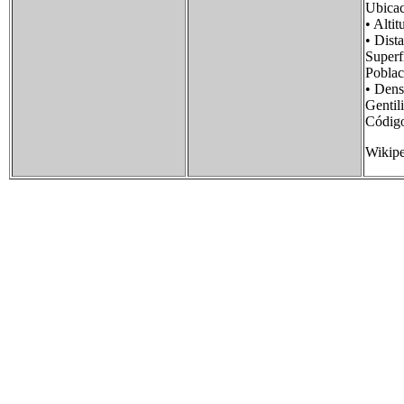
Ubica
• Alt
• Dis
Supe
Pobla
• Den
Genti
Códig
Wikipe