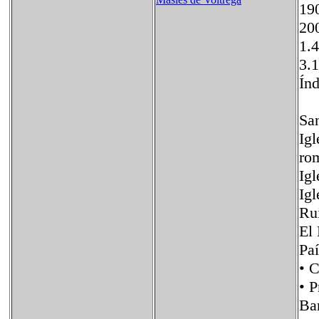
1
20
1.
3.
Índ
San
Igl
ro
Igl
Igl
Rui
El
Pa
• 
• 
Ba