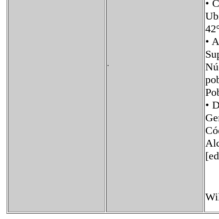
•
Ub
42
• 
Su
.
Nú
p
Po
• 
Ge
Có
Al
[ed
Wi