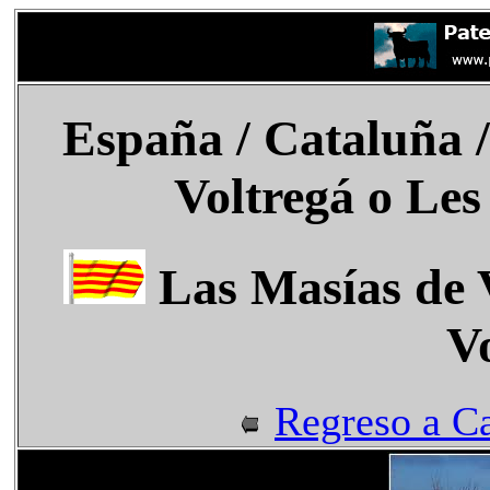
España
/ Cataluña 
Voltregá o Les
Las Masías de V
V
Regreso a C