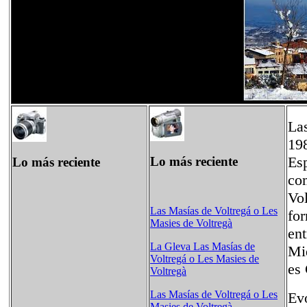
Las
198
Esp
Lo más reciente
Lo más reciente
co
Vol
Las Masías de Voltregá o Les
for
Masies de Voltregà
ent
La Gleva Las Masías de
Miq
Voltregá o Les Masies de
es
Voltregà
Las Masías de Voltregá o Les
Ev
Masies de Voltregà