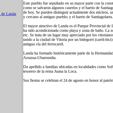
Este pueblo fue sepultado en su mayor parte con la con
como se salvaron algunos caseríos y el barrio de Santiago
de hoy. Se pueden distinguir actualmente dos núcleos, u
a de Landa
y cercano al antiguo pueblo; y el barrio de Santiagolarr
El mayor atractivo de Landa es el Parque Provincial de L
ha sido acondicionada como playa y zona de baño. La zo
etc. Se trata de un lugar muy apreciado por los vitorian
unido a la ciudad de Vitoria por un bidegorri (carril-bici)
antigua vía del ferrocarril.
Landa ha formado históricamente parte de la Hermandad 
Arrazua-Ubarrundia.
Da apellido a familias ubicadas en localidades como Sof
tesorero de la reina Juana la Loca.
Sus fiestas se celebran el 24 de agosto en honor al patr