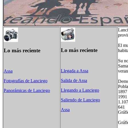
Lanci
provi
El mu
Lo más reciente
Lo más reciente
habit
Su no
Saman
Llegada a Assa
veran
Assa
Salida de Assa
Fotografías de Lanciego
Demog
Pobla
Llegando a Lanciego
Panorámicas de Lanciego
189
199
Saliendo de Lanciego
1.
64
Assa
Gráfi
Gráfi