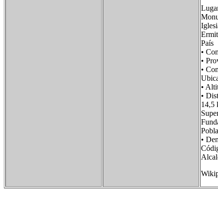
Lugar
Monum
Igles
Ermit
País
• Co
• Pr
• Co
Ubic
• A
• Di
14,5
Supe
Fun
Pobl
• De
Códi
Alca
Wiki