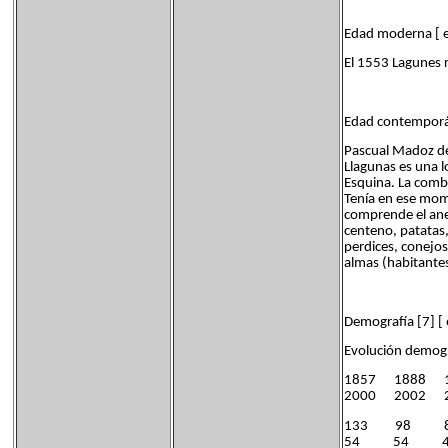
Edad moderna [ ed
El 1553 Lagunes r
Edad contemporáne
Pascual Madoz ded
Llagunas es una l
Esquina. La comba
Tenía en ese mome
comprende el anex
centeno, patatas,
perdices, conejos
almas (habitantes
Demografía [7] [ 
Evolución demogr
1857 1888 
2000 2002
133 98
54 54 