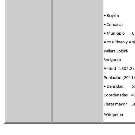
• Región
• Comarca
• Municipio Ca
Alto Pirineo y Ar
Pallars Sobirà
Soriguera
Altitud 1.302.2
Población (2011)
• Densidad 55
Coordenadas 42 ° 
Fiesta mayor Se
Wikipedia