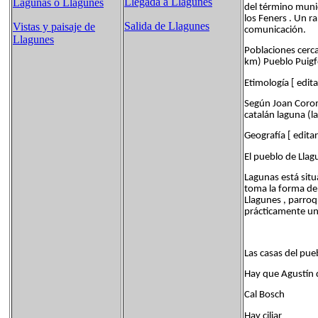
Llegada a Llagunes
Lagunas o Llagunes
del término munic
los Feners . Un ra
Salida de Llagunes
Vistas y paisaje de
comunicación.
Llagunes
Poblaciones cerc
km) Pueblo Puigf
Etimología [ edita
Según Joan Corom
catalán laguna (l
Geografía [ editar
El pueblo de Llagu
Lagunas está situ
toma la forma de
Llagunes , parroq
prácticamente una
Las casas del pueb
Hay que Agustín 
Cal Bosch
Hay ciliar