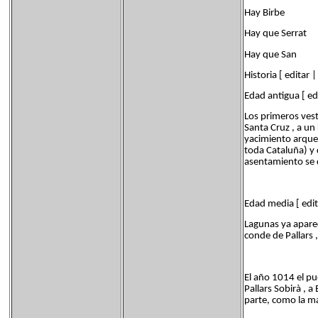
Hay Birbe
Hay que Serrat
Hay que San
Historia [ editar 
Edad antigua [ edi
Los primeros ves
Santa Cruz , a un
yacimiento arqueo
toda Cataluña) y
asentamiento se 
Edad media [ edit
Lagunas ya aparec
conde de Pallars 
El año 1014 el pu
Pallars Sobirà , 
parte, como la ma