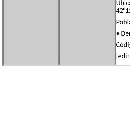
Ubi
42°1
Pob
• D
Códi
[edi