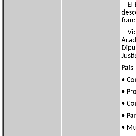
El B
desc
fran
Vice
Acad
Dipu
Just
País
• Co
• Pr
• C
• Pa
• M