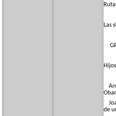
Ruta
Las 
GR
Hijos
Arna
Obar
Joaq
de u