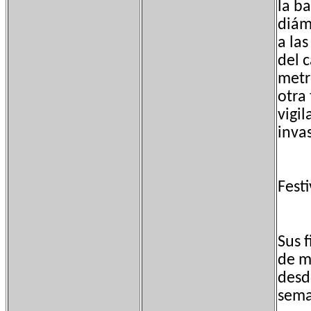
la b
diám
a la
del c
metr
otra
vigil
inva
Fest
Sus 
de m
desd
sema