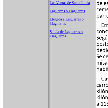
de es
Las Ventas de Santa Lucía
ceme
Laguarres o Llaguarres
parr
Llegada a Laguarres o
Llaguarres
Ermi
cons
Salida de Laguarres o
Llaguarres
Segú
pest
dedi
Se ce
misa 
habi
Casti
carr
kilóm
kilóm
a 11