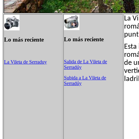
La V
romá
punt
Lo más reciente
Lo más reciente
Esta
romá
Salida de La Vileta de
de u
La Vileta de Serraduy
Serradúy
vert
Subida a La Vileta de
ladr
Serradúy