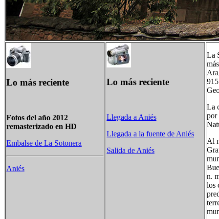
La 
más
Ara
Lo más reciente
Lo más reciente
915
Geo
La 
por
Llegada a Aniés
Fotos del año 2012
Nat
remasterizado en HD
Llegada a la fuente de Aniés
Al n
Embalse de La Sotonera
Gra
Salida de Aniés
mun
Bue
Aniés
n. 
los 
pred
ter
mun