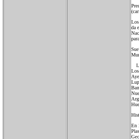
Pre
(car
Los
da e
Nac
para
Sue
Mun
Lo
Los
Aye
Lup
Ban
Nu
Arg
Hue
Hist
En 
Pla
Geo