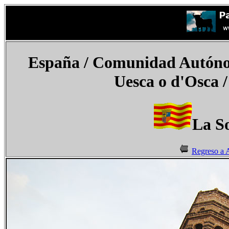
España
/ Comunidad Autónom
Uesca o
d'Osca
/
La S
Regreso a 