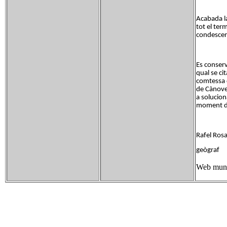
Acabada la
tot el ter
condescen
Es conserv
qual se ci
comtessa d
de Cànoves
a solucion
moment d'a
Rafel Rosa
geògraf
Web muni