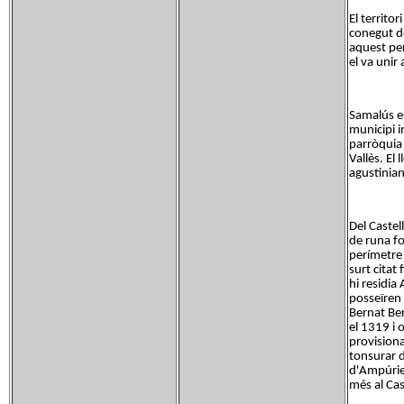
El territo
conegut de
aquest per
el va unir
Samalús es
municipi i
parròquia 
Vallès. El
agustinia
Del Castel
de runa fo
perímetre 
surt citat
hi residia 
posseïren 
Bernat Bert
el 1319 i 
provisiona
tonsurar d
d'Ampúries
més al Cas