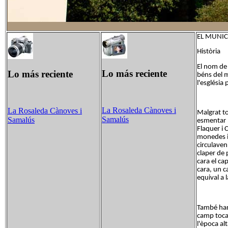
EL MUNIC
Història
El nom de 
Lo más reciente
Lo más reciente
béns del m
l'església
La Rosaleda Cànoves i
La Rosaleda Cànoves i
Malgrat to
Samalús
Samalús
esmentar le
Flaquer i 
monedes ib
circulaven
claper de 
cara el ca
cara, un c
equival a 
També han 
camp tocan
l'època al