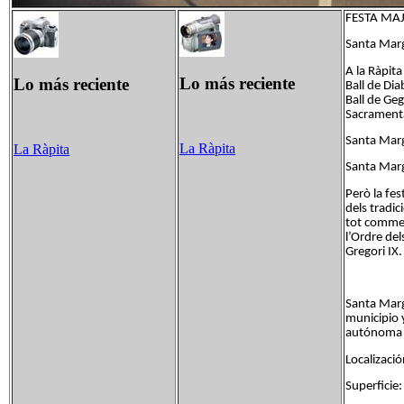
FESTA MAJ
Santa Marg
A la Ràpita
Lo más reciente
Lo más reciente
Ball de Dia
Ball de Geg
Sacramental
Santa Marg
La Ràpita
La Ràpita
Santa Marg
Però la fe
dels tradic
tot commem
l’Ordre de
Gregori IX.
Santa Marg
municipio 
autónoma 
Localizaci
Superficie