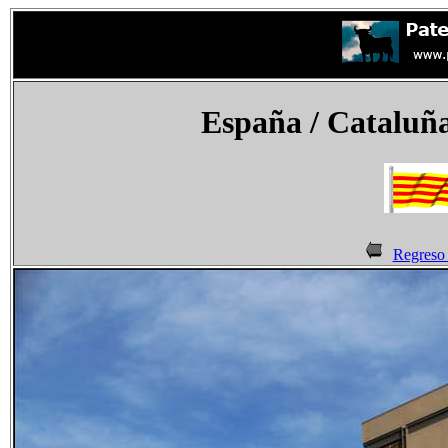
España
/ Cataluña
Regreso 