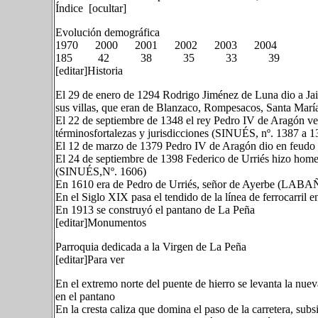
Índice [ocultar]
Evolución demográfica
1970 2000 2001 2002 2003 2004
185 42 38 35 33 39
[editar]Historia
El 29 de enero de 1294 Rodrigo Jiménez de Luna dio a Jaim
sus villas, que eran de Blanzaco, Rompesacos, Santa María
El 22 de septiembre de 1348 el rey Pedro IV de Aragón ven
términosfortalezas y jurisdicciones (SINUÉS, nº. 1387 a 1
El 12 de marzo de 1379 Pedro IV de Aragón dio en feudo 
El 24 de septiembre de 1398 Federico de Urriés hizo home
(SINUÉS,Nº. 1606)
En 1610 era de Pedro de Urriés, señor de Ayerbe (LABA
En el Siglo XIX pasa el tendido de la línea de ferrocarril 
En 1913 se construyó el pantano de La Peña
[editar]Monumentos
Parroquia dedicada a la Virgen de La Peña
[editar]Para ver
En el extremo norte del puente de hierro se levanta la nuev
en el pantano
En la cresta caliza que domina el paso de la carretera, subsi