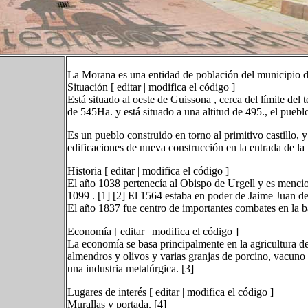
La Morana es una entidad de población del municipio de 
Situación [ editar | modifica el código ]
Está situado al oeste de Guissona , cerca del límite de
de 545Ha. y está situado a una altitud de 495., el pueblo
Es un pueblo construido en torno al primitivo castillo, 
edificaciones de nueva construcción en la entrada de la
Historia [ editar | modifica el código ]
El año 1038 pertenecía al Obispo de Urgell y es mencio
1099 . [1] [2] El 1564 estaba en poder de Jaime Juan d
El año 1837 fue centro de importantes combates en la ba
Economía [ editar | modifica el código ]
La economía se basa principalmente en la agricultura de
almendros y olivos y varias granjas de porcino, vacuno 
una industria metalúrgica. [3]
Lugares de interés [ editar | modifica el código ]
Murallas y portada. [4]