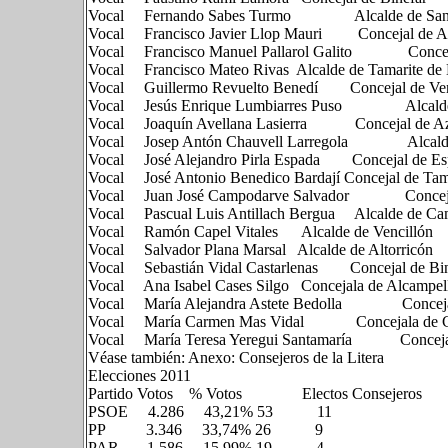
Vocal Fernando Sabes Turmo Alcalde de S
Vocal Francisco Javier Llop Mauri Concejal 
Vocal Francisco Manuel Pallarol Galito Co
Vocal Francisco Mateo Rivas Alcalde de Tamarite
Vocal Guillermo Revuelto Benedí Concejal d
Vocal Jesús Enrique Lumbiarres Puso Alcal
Vocal Joaquín Avellana Lasierra Concejal
Vocal Josep Antón Chauvell Larregola Alcal
Vocal José Alejandro Pirla Espada Conceja
Vocal José Antonio Benedico Bardají Concejal de 
Vocal Juan José Campodarve Salvador Con
Vocal Pascual Luis Antillach Bergua Alcalde de 
Vocal Ramón Capel Vitales Alcalde de Venc
Vocal Salvador Plana Marsal Alcalde de Altorri
Vocal Sebastián Vidal Castarlenas Concejal 
Vocal Ana Isabel Cases Silgo Concejala d
Vocal María Alejandra Astete Bedolla Con
Vocal María Carmen Mas Vidal Concejala
Vocal María Teresa Yeregui Santamaría C
Véase también: Anexo: Consejeros de la Litera
Elecciones 2011
Partido Votos % Votos Electos Consejeros
PSOE 4.286 43,21% 53 11
PP 3.346 33,74% 26 9
PAR 1.586 15,99% 19 4