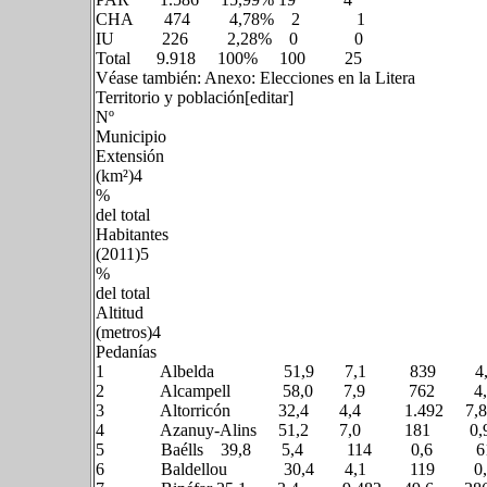
CHA 474 4,78% 2 1
IU 226 2,28% 0 0
Total 9.918 100% 100 25
Véase también: Anexo: Elecciones en la Litera
Territorio y población[editar]
Nº
Municipio
Extensión
(km²)4
%
del total
Habitantes
(2011)5
%
del total
Altitud
(metros)4
Pedanías
1 Albelda 51,9 7,1 839 
2 Alcampell 58,0 7,9 762
3 Altorricón 32,4 4,4 1.492
4 Azanuy-Alins 51,2 7,0 181 0,9 45
5 Baélls 39,8 5,4 114 0,6 610 N
6 Baldellou 30,4 4,1 119