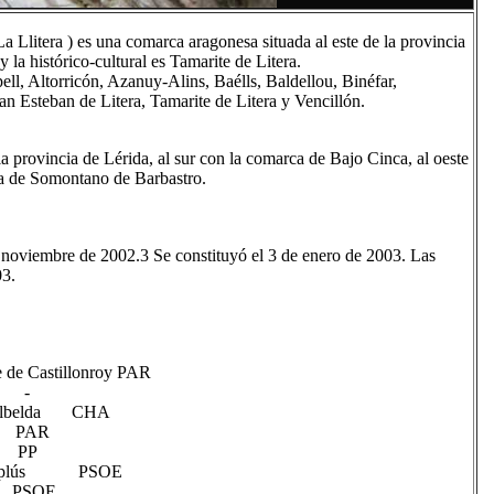
La Llitera ) es una comarca aragonesa situada al este de la provincia
 la histórico-cultural es Tamarite de Litera.
l, Altorricón, Azanuy-Alins, Baélls, Baldellou, Binéfar,
an Esteban de Litera, Tamarite de Litera y Vencillón.
la provincia de Lérida, al sur con la comarca de Bajo Cinca, al oeste
ca de Somontano de Barbastro.
e noviembre de 2002.3 Se constituyó el 3 de enero de 2003. Las
03.
 de Castillonroy PAR
- -
de Albelda CHA
ells PAR
néfar PP
de Esplús PSOE
éfar PSOE