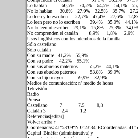
Lo hablan 60,5% 70,2% 64,5% 54,1% 55
No lo hablan 30,8% 27,9% 32,5% 35,7% 27,
Lo leen y lo escriben 22,7% 47,4% 27,6% 12,
Lo leen pero no lo escriben 39,4% 35,0% 44,
No lo leen ni escriben 29,1% 15,8% 25,3% 34,
No comprenden el catalán 8,9% 1,8% 2,9
Usos lingüísticos con los miembros de la familia
Sólo castellano
Sólo catalán
Con su madre 41,2% 55,9%
Con su padre 42,2% 55,1%
Con sus abuelos maternos 55,2% 40,1%
Con sus abuelos paternos 53,8% 39,0%
Con su hijo mayor 59,9% 32,9%
Medios de comunicación: nº medio de horas
Televisión
Radio
Prensa
Castellano 7 7,5 8,8
Catalán 3 2,4 1,2
Referencias[editar]
Volver arriba ↑
Coordenadas: 41°53′09″N 0°23′34″ECoordenadas: 41°
Capital Binéfar (administrativa) y