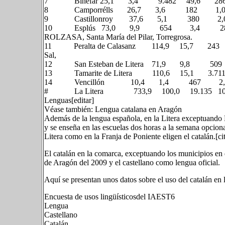
7 Binéfar 25,1 3,4 9.482 49,6 
8 Camporrélls 26,7 3,6 182
9 Castillonroy 37,6 5,1 380 2,0 4
10 Esplús 73,0 9,9 654 3,4 281 EGASA
ROLZASA, Santa María del Pilar, Torregrosa.
11 Peralta de Calasanz 114,9 15,7 243 1,3
Sal,
12 San Esteban de Litera 71,9 9,
13 Tamarite de Litera 110,6 15,1 3.711
14 Vencillón 10,4 1,4 46
# La Litera 733,9 100,0 19.135 10
Lenguas[editar]
Véase también: Lengua catalana en Aragón
Además de la lengua española, en la Litera exceptuando B
y se enseña en las escuelas dos horas a la semana opcion
Litera como en la Franja de Poniente eligen el catalán.[ci
El catalán en la comarca, exceptuando los municipios en
de Aragón del 2009 y el castellano como lengua oficial.
Aquí se presentan unos datos sobre el uso del catalán en 
Encuesta de usos lingüísticosdel IAEST6
Lengua
Castellano
Catalán