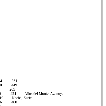
4,4 361
 4,0 449
 7,8 265
4 Alíns del Monte, Azanuy.
achá, Zurita.
 0,6 460