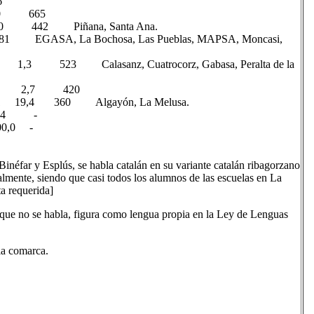
286
 1,0 665
42 Piñana, Santa Ana.
, La Bochosa, Las Pueblas, MAPSA, Moncasi,
 523 Calasanz, Cuatrocorz, Gabasa, Peralta de la
8 509 2,7 420
 19,4 360 Algayón, La Melusa.
7 2,4 -
0,0 -
inéfar y Esplús, se habla catalán en su variante catalán ribagorzano
almente, siendo que casi todos los alumnos de las escuelas en La
ta requerida]
 que no se habla, figura como lengua propia en la Ley de Lenguas
la comarca.