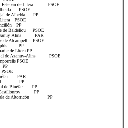
an Esteban de Litera PSOE
de Albelda PSOE
ncejal de Albelda PP
 de Litera PSOE
e Vencillón PP
de de Baldellou PSOE
 de Azanuy-Alins PAR
de de Alcampell PSOE
l de Esplús PP
Tamarite de Litera PP
cejal de Azanuy-Alins PSOE
Camporrells PSOE
illón PP
cón PSOE
de Binéfar PAR
e Alcampell PP
cejal de Binéfar PP
 de Castillonroy PP
oncejala de Altorricón PP