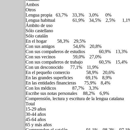
Ambos
Otros
Lengua propia 63,7% 33,3% 3,0% 0%
Lengua habitual 61,9% 34,5% 2,5% 1,1
Ámbito de uso
Sólo castellano
Sólo catalán
En el hogar 58,3% 29,5%
Con sus amigos 54,6% 20,8%
Con sus compañeros de estudios 60,9% 13,3%
Con sus vecinos 59,0% 27,0%
Con sus compañeros de trabajo 60,5% 15,4%
Con un desconocido 77,1% 11,9%
En el pequeño comercio 58,9% 20,6%
En las grandes superficies 69,1% 8,9%
En las entidades financieras 75,9% 8,4%
Con los médicos 87,7% 3,3%
Escribe sus notas personales 88,2% 6,9%
Comprensión, lectura y escritura de la lengua catalana
Total
15-29 años
30-44 años
45-64 años
65 y más años
Comprenden el catalán 91,1% 98,2% 97,1