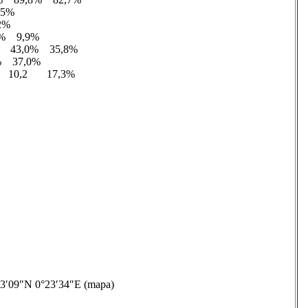
,5%
2%
8% 9,9%
1% 43,0% 35,8%
0% 37,0%
% 10,2 17,3%
53′09″N 0°23′34″E (mapa)