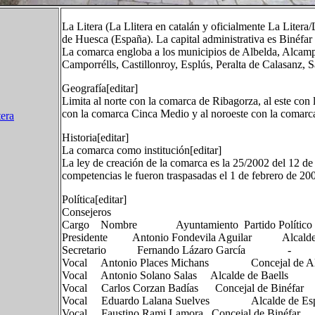
La Litera (La Llitera en catalán y oficialmente La Litera/
de Huesca (España). La capital administrativa es Binéfar y
La comarca engloba a los municipios de Albelda, Alcampel
Camporrélls, Castillonroy, Esplús, Peralta de Calasanz, S
Geografía[editar]
Limita al norte con la comarca de Ribagorza, al este con 
con la comarca Cinca Medio y al noroeste con la comar
tera
Historia[editar]
La comarca como institución[editar]
La ley de creación de la comarca es la 25/2002 del 12 d
competencias le fueron traspasadas el 1 de febrero de 20
Política[editar]
Consejeros
Cargo Nombre Ayuntamiento Partido Político
Presidente Antonio Fondevila Aguilar Alcalde
Secretario Fernando Lázaro García 
Vocal Antonio Places Michans Concejal 
Vocal Antonio Solano Salas Alcalde de Ba
Vocal Carlos Corzan Badías Concejal de Bi
Vocal Eduardo Lalana Suelves Alcalde 
Vocal Faustino Rami Lamora Concejal de Bin