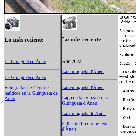
La Guingu
Lérida.Si
Se encuen
extensa 
Lo más reciente
Lo más reciente
pastos pa
enclavado
Evoluc
Año 2022
La Guingueta d'Àneu
1.126
La Guingueta d'Àneu
La Guing
La Guingueta d'Àneu
total. Si
centro de
La Guingueta d'Àneu
Fotografías de Deportes
Aurós. D
naúticos en la Guingueta de
Lago de la terraza en La
Aneu
Berrós Ju
Guingueta d'Àneu
Burgo. Re
La Guingueta de Aneu
Cerbi. Ig
Salida de La Guingueta
Dorve. I
d'Àneu
lombardas