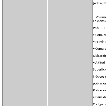
[editar] B
Volumen 2
Edicions
País Fla
• Com. 
• Provin
• Comar
Ubicaci
• Alti
Superfi
Núcleos 
pobla
Poblaci
• Densi
Código 