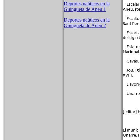
Deportes naúticos en la
Escalarre
Guingueta de Aneu 1
Aneu, ro
Escaló. C
Deportes naúticos en la
Sant Per
Guingueta de Aneu 2
Escart. S
del siglo
Estaron.
Nacional 
Gavás. Ig
Jou. Igle
XVIII.
Llavorre.
Unarre. 
[editar] 
El munici
Unarre. 