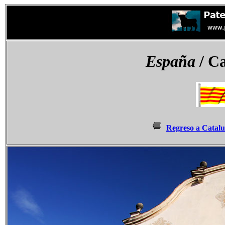
España
/ Ca
Regreso a Catal