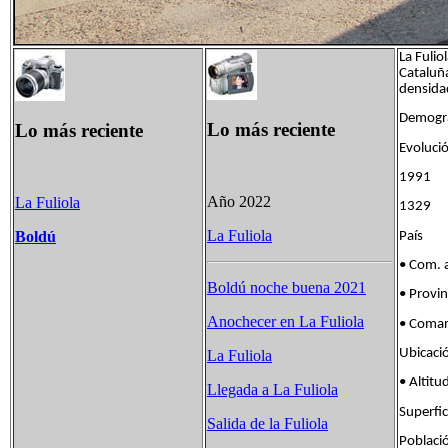
La Fuli
Cataluñ
densida
Demogra
Lo más reciente
Lo más reciente
Evolució
1991 
Año 2022
La Fuliola
1329 
La Fuliola
Boldú
País Fl
• Com. 
Boldú noche buena 2021
• Provi
Anochecer en La Fuliola
• Com
Ubicac
La Fuliola
• Alt
Llegada a La Fuliola
Superf
Salida de la Fuliola
Poblac