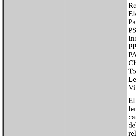
Re
El
P
Le
Vi
El
le
ca
de
re