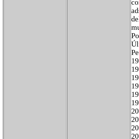
co
ad
de
mu
Po
Úl
P
1
1
19
19
19
19
20
20
20
20