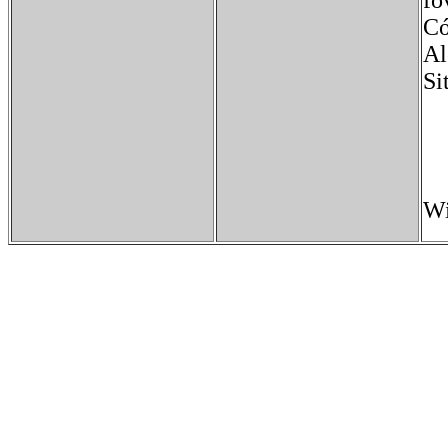
fo
Có
Al
S
Wi