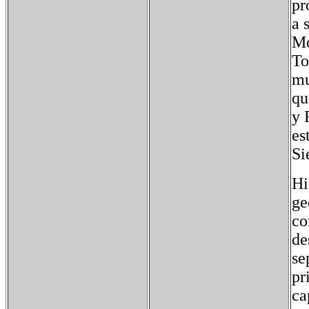
pr
a 
Mo
To
mu
qu
y 
es
Si
Hi
ge
co
de
se
pr
ca