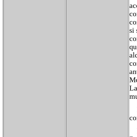
ac
co
co
si
co
qu
al
co
an
M
La
mu
El
co
La