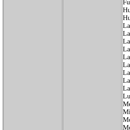
Fu
Hu
Hu
La
La
La
La
La
La
La
La
La
Lu
Me
Mi
Mo
Mo