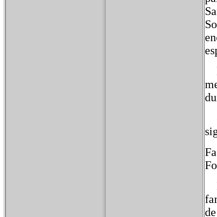
Sa
So
en
es
la
me
du
el
si
Fa
Fo
Lo
fa
de