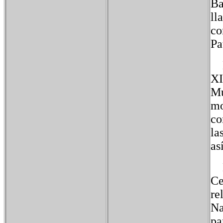
Ba
ll
co
Pa
El
XI
Mu
mo
co
la
as
El
Ce
re
Na
pa