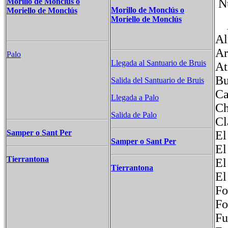
Nú
Morillo de Monclús o
Morillo de Monclús o
Moriello de Monclús
Moriello de Monclús
A
Al
Ar
Palo
Llegada al Santuario de Bruis
At
Bu
Salida del Santuario de Bruis
Ca
Llegada a Palo
Ch
Salida de Palo
Cl
Samper o Sant Per
El
Samper o Sant Per
El
Tierrantona
El
Tierrantona
El
Fo
Fo
Fu