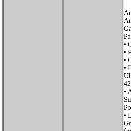
An
An
An
Ga
Pa
• 
• 
•
• 
Ub
42
•
S
P
• 
G