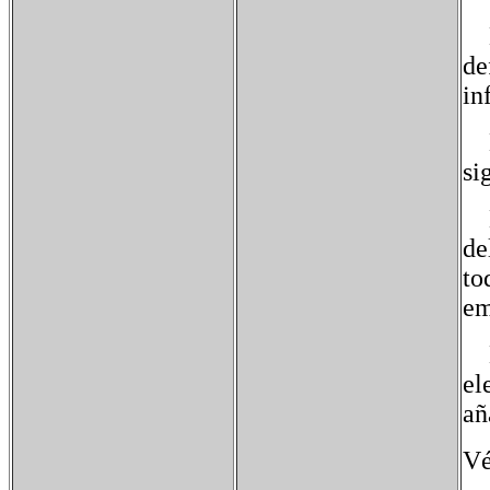
El
de
in
El
si
El
de
to
em
El
el
añ
Vé