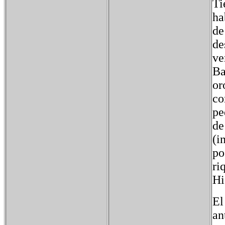
Ti
ha
de
de
ve
Ba
or
co
pe
de
(i
po
ri
Hi
El
an