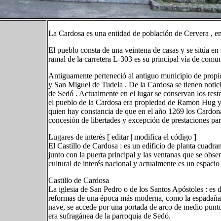
La Cardosa es una entidad de población de Cervera , en
El pueblo consta de una veintena de casas y se sitúa en e
ramal de la carretera L-303 es su principal vía de comu
Antiguamente perteneció al antiguo municipio de propio
y San Miguel de Tudela . De la Cardosa se tienen noticia
de Sedó . Actualmente en el lugar se conservan los resto
el pueblo de la Cardosa era propiedad de Ramon Hug y d
quien hay constancia de que en el año 1269 los Cardona 
concesión de libertades y excepción de prestaciones par
Lugares de interés [ editar | modifica el código ]
El Castillo de Cardosa : es un edificio de planta cuadra
junto con la puerta principal y las ventanas que se obse
cultural de interés nacional y actualmente es un espacio 
Castillo de Cardosa
La iglesia de San Pedro o de los Santos Apóstoles : es 
reformas de una época más moderna, como la espadaña o
nave, se accede por una portada de arco de medio punto 
era sufragánea de la parroquia de Sedó.