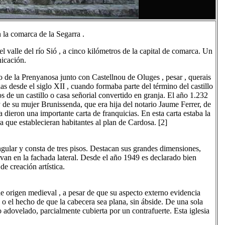
 la comarca de la Segarra .
l valle del río Sió , a cinco kilómetros de la capital de comarca. Un
nicación.
 de la Prenyanosa junto con Castellnou de Oluges , pesar , querais
s desde el siglo XII , cuando formaba parte del término del castillo
s de un castillo o casa señorial convertido en granja. El año 1.232
e su mujer Brunissenda, que era hija del notario Jaume Ferrer, de
dieron una importante carta de franquicias. En esta carta estaba la
a que establecieran habitantes al plan de Cardosa. [2]
ngular y consta de tres pisos. Destacan sus grandes dimensiones,
rvan en la fachada lateral. Desde el año 1949 es declarado bien
de creación artística.
de origen medieval , a pesar de que su aspecto externo evidencia
 el hecho de que la cabecera sea plana, sin ábside. De una sola
adovelado, parcialmente cubierta por un contrafuerte. Esta iglesia