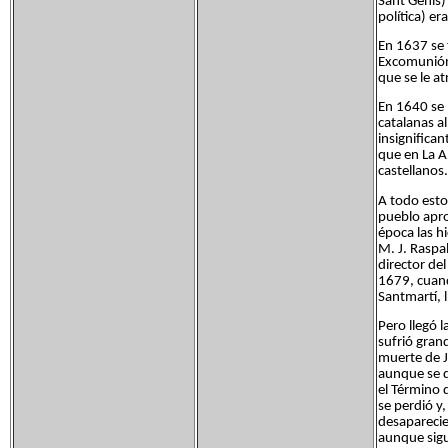
Sant Genís)
política) er
En 1637 se t
Excomunión 
que se le a
En 1640 se 
catalanas a
insignifica
que en La A
castellanos.
A todo esto
pueblo apro
época las h
M. J. Raspal
director de
1679, cuand
Santmartí, 
Pero llegó 
sufrió grand
muerte de J
aunque se d
el Término 
se perdió y
desaparecie
aunque sigu