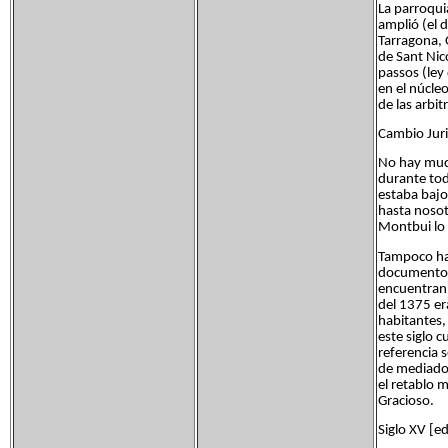
La parroqui
amplió (el 
Tarragona, 
de Sant Nic
passos (ley 
en el núcle
de las arbit
Cambio Juri
No hay much
durante tod
estaba bajo
hasta nosot
Montbui lo 
Tampoco hay
documentos 
encuentran,
del 1375 er
habitantes,
este siglo c
referencia 
de mediados
el retablo 
Gracioso.
Siglo XV [ed