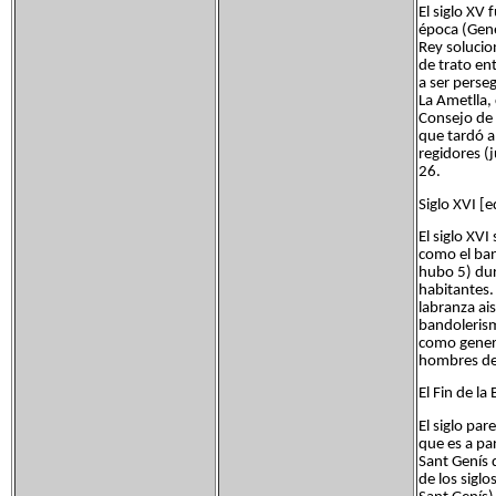
El siglo XV 
época (Gene
Rey solucio
de trato ent
a ser perse
La Ametlla, 
Consejo de 
que tardó a
regidores (
26.
Siglo XVI [e
El siglo XV
como el ban
hubo 5) dur
habitantes.
labranza ais
bandolerism
como genera
hombres de
El Fin de la
El siglo pa
que es a pa
Sant Genís 
de los sigl