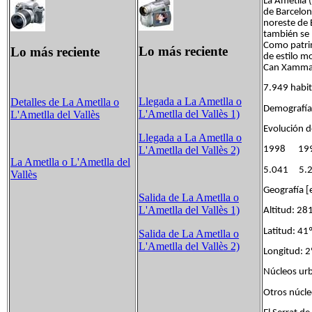
La Ametlla (
de Barcelon
noreste de 
también se 
Como patrim
Lo más reciente
Lo más reciente
de estilo m
Can Xammar
7.949 habit
Llegada a La Ametlla o
Detalles de La Ametlla o
Demografía 
L'Ametlla del Vallès 1)
L'Ametlla del Vallès
Evolución d
Llegada a La Ametlla o
1998 19
L'Ametlla del Vallès 2)
La Ametlla o L'Ametlla del
5.041 5.
Vallès
Geografía [
Salida de La Ametlla o
L'Ametlla del Vallès 1)
Altitud: 28
Latitud: 41
Salida de La Ametlla o
L'Ametlla del Vallès 2)
Longitud: 2
Núcleos urb
Otros núcle