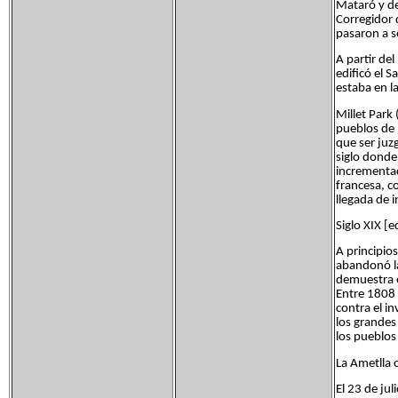
Mataró y de
Corregidor 
pasaron a s
A partir de
edificó el 
estaba en 
Millet Park
pueblos de l
que ser juz
siglo donde
incrementad
francesa, c
llegada de 
Siglo XIX [e
A principios
abandonó la
demuestra e
Entre 1808 
contra el i
los grandes
los pueblos
La Ametlla 
El 23 de jul