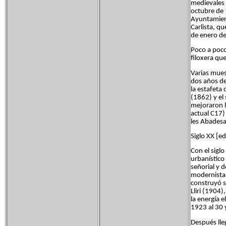
medievales 
octubre de 
Ayuntamient
Carlista, q
de enero de
Poco a poco
filoxera qu
Varias mues
dos años de
la estafeta
(1862) y el
mejoraron l
actual C17)
les Abadesa
Siglo XX [ed
Con el sigl
urbanístico
señorial y 
modernista.
construyó s
Lliri (1904)
la energía e
1923 al 30 
Después lle