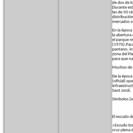
de dos de l
Durante est
las de 50 c
distribució
mercados se
En la época
la abertura
el parque mu
(1970).Para
pantano, in
zona del Pl
para que nac
Muchos de e
De la época
(oficial) q
infraestruct
Sant Jordi.
Símbolos [e
El escudo de
«Escudo los
cruz plena 