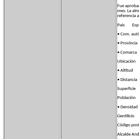
Fue aprobad
mes. La alm
referencia 
País Esp
• Com. a
• Provinc
• Comarca
Ubicación
• Altit
• Distanc
Superfici
Población
• Densida
Gentilici
Código po
Alcalde And