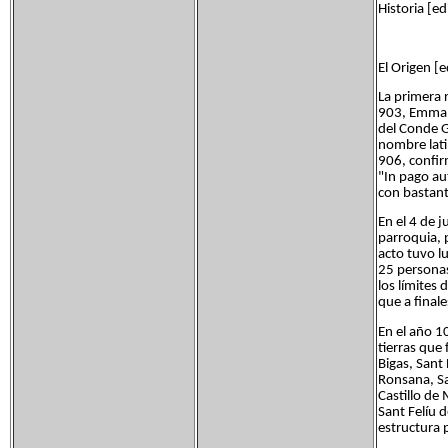
Historia [ed
El Origen [e
La primera 
903, Emma (
del Conde G
nombre lati
906, confir
"In pago au
con bastante
En el 4 de 
parroquia, 
acto tuvo lu
25 personas
los límites 
que a final
En el año 1
tierras que
Bigas, Sant
Ronsana, Sa
Castillo de
Sant Felíu 
estructura 