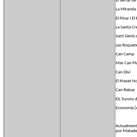
El Serrat de
La Miranda
El Pinar i El
La Santa Cr
Sant Genís 
Les Roquet
Can Camp
Mas Can Pla
Can Diví
El Maset N
Can Reixac
Els Turons d
Economía [e
Actualmente
por Matadep