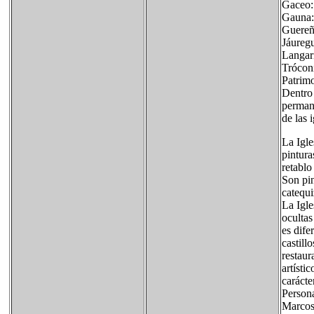
Gaceo:
Gauna:
Guereñ
Jáureg
Langar
Trócon
Patrim
Dentro 
permane
de las 
La Igle
pintura
retablo
Son pin
catequi
La Igle
ocultas
es dife
castill
restaur
artísti
carácte
Persona
Marcos