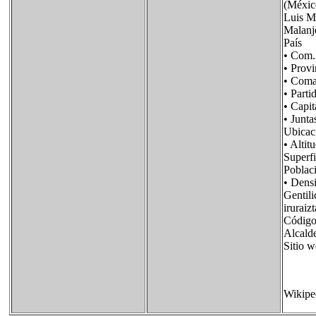
(México
Luis Ma
Malanje
País F
• Com.
• Pro
• Coma
• Par
• Ca
• Junt
Ubica
• Al
Super
Pobla
• Den
Genti
iruraizt
Código
Alcal
Sitio
Wikipe