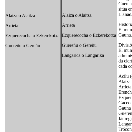
Cuenta 
sitúa e
Llanada
Alaiza o Alaitza
Alaiza o Alaitza
Histori
Arrieta
Arrieta
El muni
Gauna.
Ezquerecocha o Ezkerekotxa
Ezquerecocha o Ezkerekotxa
Divisió
Guereñu o Gereñu
Guereñu o Gereñu
El mun
Langarica o Langarika
adminis
da cier
cada c
Acilu (
Alaiza 
Arrieta
Erench
Ezquer
Gaceo 
Gauna
Guereñ
Jáuregu
Langari
Tróconi