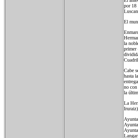
El ante
por 18 
Luscan
El muni
Enmarca
Hermand
la nobl
primer 
dividid
Cuadril
Cabe se
hasta l
entrega
no con 
la últi
La Herm
Iruraiz
Ayunta
Ayunta
Ayuntam
Langar