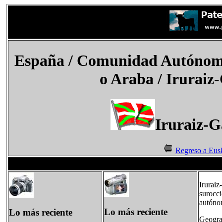
España
/
Comunidad Autónoma
o Araba / Iruraiz
Iruraiz-G
Regreso a Eus
Iruraiz
surocci
autóno
Lo más reciente
Lo más reciente
Geogra