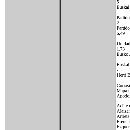
5 6
Eusk
-
Part
2 2
Parti
6,
- 
Un
1,7
Eus
- 
Eus
- 
He
- 
Curiosi
Mapa m
Apodos
Acilu: 
Alaiza
Arrieta
Erench
Ezquer