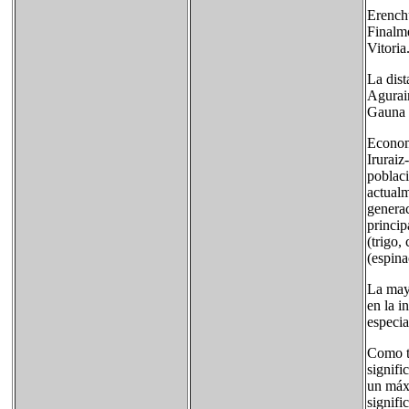
Erenchu
Finalme
Vitoria
La dist
Agurain
Gauna m
Econom
Iruraiz
poblaci
actualm
generac
princip
(trigo,
(espina
La mayo
en la i
especia
Como t
signifi
un máx
signifi