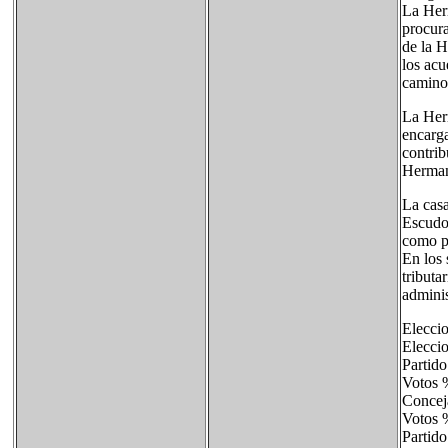
La Herm
procura
de la H
los acu
caminos
La Her
encarga
contrib
Herman
La casa
Escudo
como pa
En los 
tributa
adminis
Eleccio
Elecci
Partid
Vot
Conc
Voto
Part