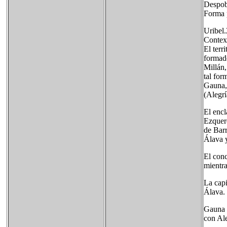
Despob
Forma p
Uribel.
Contex
El terr
formado
Millán,
tal for
Gauna,
(Alegrí
El enc
Ezquere
de Barr
Álava y
El conc
mientra
La capi
Álava.
Gauna f
con Ale