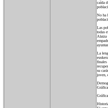
caída d
poblaci
No ha h
poblaci
Las po
todas e
Alaiza 
empadro
ayuntam
La leng
euskera
finales
recuper
su cará
joven, 
Demogr
Gráfic
Gráfic
Histori