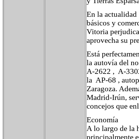
y Tierras Esparsa
En la actualidad
básicos y comerci
Vitoria perjudica
aprovecha su pre
Está perfectamen
la autovía del n
A-2622 , A-3302
la AP-68 , auto
Zaragoza. Además
Madrid-Irún, ser
concejos que enl
Economía
A lo largo de la
principalmente en