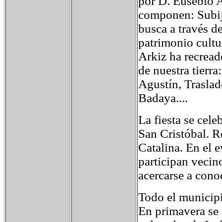
por D. Eusebio A
componen: Subija
busca a través de
patrimonio cultu
Arkiz ha recreado
de nuestra tierr
Agustín, Traslad
Badaya....
La fiesta se cele
San Cristóbal. R
Catalina. En el 
participan vecin
acercarse a conoc
Todo el municip
En primavera se 