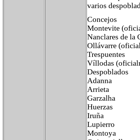
varios despobla
Concejos
Montevite (ofic
Nanclares de la 
Ollávarre (ofici
Trespuentes
Víllodas (oficia
Despoblados
Adanna
Arrieta
Garzalha
Huerzas
Iruña
Lupierro
Montoya