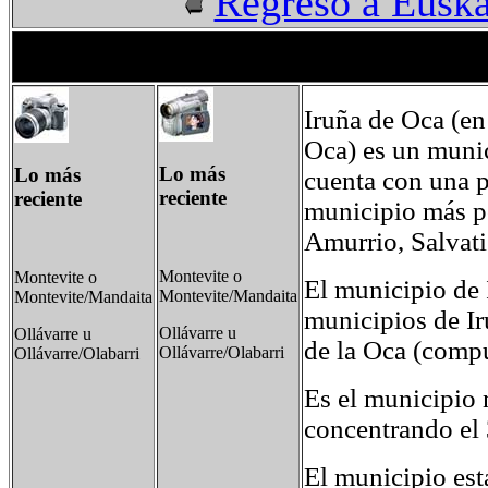
Regreso a Euska
Iruña de Oca (en
Oca) es un munic
Lo más
Lo más
cuenta con una p
reciente
reciente
municipio más po
Amurrio, Salvati
Montevite o
Montevite o
El municipio de 
Montevite/Mandaita
Montevite/Mandaita
municipios de Ir
Ollávarre u
Ollávarre u
de la Oca (compu
Ollávarre/Olabarri
Ollávarre/Olabarri
Es el municipio 
concentrando el 
El municipio est