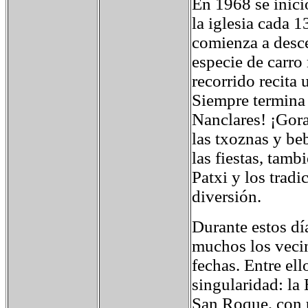
En 1968 se inició
la iglesia cada 1
comienza a desce
especie de carro 
recorrido recita 
Siempre termina 
Nanclares! ¡Gora
las txoznas y be
las fiestas, tamb
Patxi y los trad
diversión.
Durante estos dí
muchos los vecin
fechas. Entre el
singularidad: la 
San Roque, con u