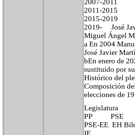
2007-2011 Jo
2011-2015 Jo
2015-2019 Jo
2019- José Jav
Miguel Ángel 
a En 2004 Manuel
José Javier Mart
bEn enero de 202
sustituido por 
Histórico del pl
Composición del
elecciones de 1
Legislatur
PP PSE
PSE-EE EH
IE