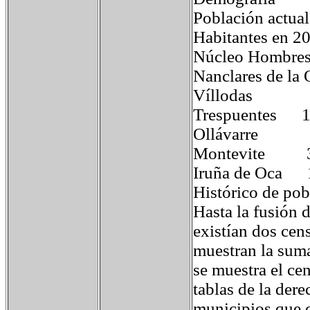
Población actual
Habitantes en 2
Núcleo Hom
Nanclares de
Víllodas
Trespuente
Ollávarr
Montevit
Iruña de Oc
Histórico de pob
Hasta la fusión 
existían dos cens
muestran la suma
se muestra el ce
tablas de la der
municipios que c