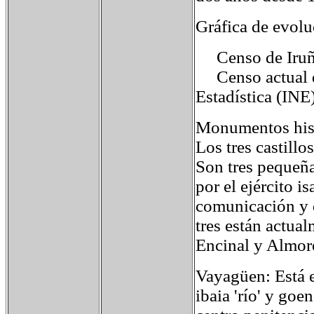
Gráfica de evol
Censo de Iruña
Censo actual de
Estadística (INE
Monumentos his
Los tres castillo
Son tres pequeñas
por el ejército i
comunicación y d
tres están actua
Encinal y Almor
Vayagüen: Está 
ibaia 'río' y goe