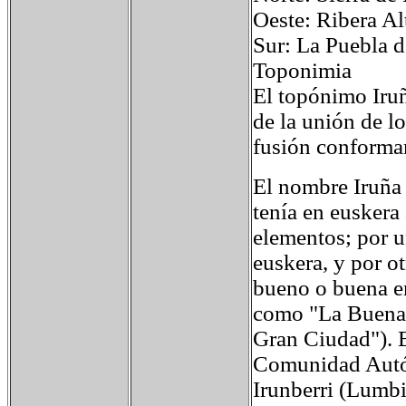
Oeste: Ribera
Sur: La Puebla
Toponimia
El topónimo Iruñ
de la unión de l
fusión conformar
El nombre Iruña 
tenía en euskera
elementos; por un
euskera, y por ot
bueno o buena en
como "La Buena 
Gran Ciudad"). E
Comunidad Autó
Irunberri (Lumbi