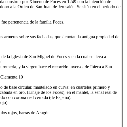
da construir por Ximeno de Foces en 1249 con la intención de
 donó a la Orden de San Juan de Jerusalén. Se sitúa en el periodo de
 fue pertenencia de la familia Foces.
as armeras sobre sus fachadas, que denotan la antigua propiedad de
 de la Iglesia de San Miguel de Foces y en la cual se lleva a
al.
romería, y la virgen hace el recorrido inverso, de Ibieca a San
 Clemente.10​
o de base circular, mantelado en curva: en cuarteles primero y
abada en oro, (Linaje de los Foces), en el mantel, la señal real de
ado con corona real cerrada (de España).
ojo).
palos rojos, barras de Aragón.