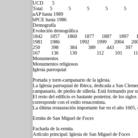
UC
Total 5 5 5 5 
aAP hasta 1989
bPCE hasta 1986
Demografía
Evolución demográfica
1842 1857 1860 1877 1887 1897 
1981 1986 1992 1999 2004 200
250 398 384 389 443 39
167 136 130 112 101 11
Monumentos
Monumentos religiosos
Iglesia parroquial
Portada y torre-campanario de la iglesia.
La Iglesia parroquial de Ibieca, dedicada a San Clemen
campanario, de piedra de sillería. Está formando por un
El resto del edificio es bastante posterior, de los sigl
corresponde con el estilo renacentista.
La última restauración importante fue en el año 1605,
Ermita de San Miguel de Foces
Fachada de la ermita.
Artículo principal: Iglesia de San Miguel de Foces