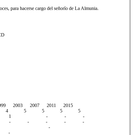
oces, para hacerse cargo del señorío de La Almunia.
​ UCD
1999 2003 2007 2011 2015
4 5 5 5 5
1 - - -
 - - - -
A -
 - -