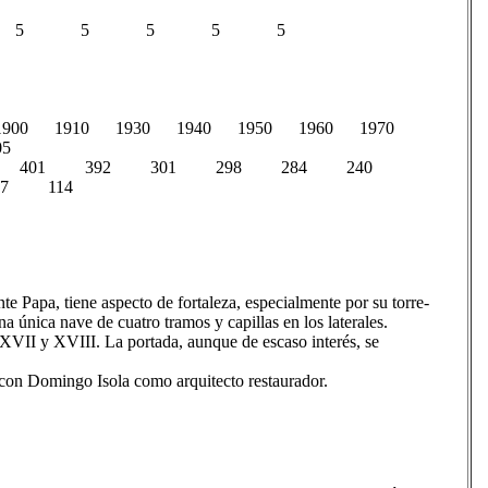
D 5
5 5 5 5 5 5
1900 1910 1930 1940 1950 1960 1970
5
7 401 392 301 298 284 240
7 114
te Papa, tiene aspecto de fortaleza, especialmente por su torre-
a única nave de cuatro tramos y capillas en los laterales.
os XVII y XVIII. La portada, aunque de escaso interés, se
 con Domingo Isola como arquitecto restaurador.