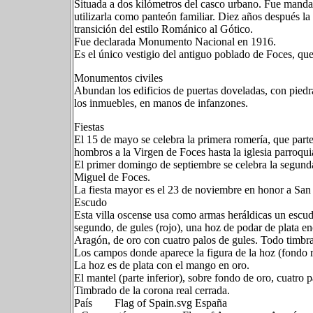
Situada a dos kilómetros del casco urbano. Fue manda
utilizarla como panteón familiar. Diez años después la
transición del estilo Románico al Gótico.
Fue declarada Monumento Nacional en 1916.
Es el único vestigio del antiguo poblado de Foces, que
Monumentos civiles
Abundan los edificios de puertas doveladas, con piedr
los inmuebles, en manos de infanzones.
Fiestas
El 15 de mayo se celebra la primera romería, que parte
hombros a la Virgen de Foces hasta la iglesia parroqui
El primer domingo de septiembre se celebra la segunda 
Miguel de Foces.
La fiesta mayor es el 23 de noviembre en honor a San
Escudo
Esta villa oscense usa como armas heráldicas un escud
segundo, de gules (rojo), una hoz de podar de plata enc
Aragón, de oro con cuatro palos de gules. Todo timbr
Los campos donde aparece la figura de la hoz (fondo r
La hoz es de plata con el mango en oro.
El mantel (parte inferior), sobre fondo de oro, cuatro 
Timbrado de la corona real cerrada.
País Flag of Spain.svg España