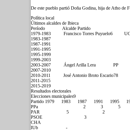
De este pueblo partió Doña Godina, hija de Atho de F
Política local
Últimos alcaldes de Ibieca
Período Alcalde Partido
1979-1983 Francisco Torres Puyuelo6
1983-1987
1987-1991
1991-1995
1995-1999
1999-2003
2003-2007 Ángel Arilla Lera PP
2007-2010
2010-2011 José Antonio Broto Escario7​8​
2011-2015
2015-2019
Resultados electorales
Elecciones municipales9​
Partido 1979 1983 1987 1991 1995 
PPa 2 3 5 
PAR 5 2 
PSOE 3 -
CH
IUb