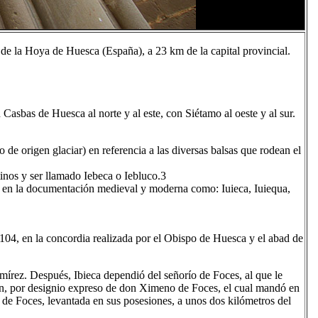
 de la Hoya de Huesca (España), a 23 km de la capital provincial.
Casbas de Huesca al norte y al este, con Siétamo al oeste y al sur.
de origen glaciar) en referencia a las diversas balsas que rodean el
inos y ser llamado Iebeca o Iebluco.3​
s en la documentación medieval y moderna como: Iuieca, Iuiequa,
104, en la concordia realizada por el Obispo de Huesca y el abad de
mírez. Después, Ibieca dependió del señorío de Foces, al que le
én, por designio expreso de don Ximeno de Foces, el cual mandó en
 de Foces, levantada en sus posesiones, a unos dos kilómetros del