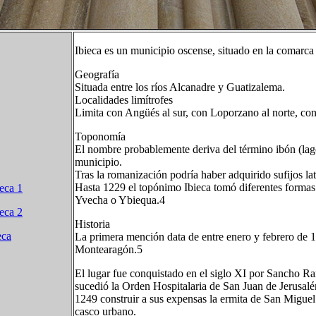
Ibieca es un municipio oscense, situado en la comarca
Geografía
Situada entre los ríos Alcanadre y Guatizalema.
Localidades limítrofes
Limita con Angüés al sur, con Loporzano al norte, con 
Toponomía
El nombre probablemente deriva del término ibón (lago 
municipio.
Tras la romanización podría haber adquirido sufijos lat
Hasta 1229 el topónimo Ibieca tomó diferentes forma
ieca 1
Yvecha o Ybiequa.4​
ieca 2
Historia
eca
La primera mención data de entre enero y febrero de 1
Montearagón.5​
El lugar fue conquistado en el siglo XI por Sancho Ra
sucedió la Orden Hospitalaria de San Juan de Jerusal
1249 construir a sus expensas la ermita de San Miguel
casco urbano.