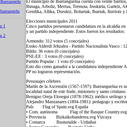
El municipio de Ibarranguelua cuenta con veinte barrios
 Ibarrangelu
Ibinaga, Arboliz, Merrua, Tremoia, Iruskieta, Garteiz, 
Ibarrangelu
Gendika, Allika, Durukiz, Boluetak, Ibaetak, Iturriotz y 
Elecciones municipales 2011
u 1
Cinco partidos presentaron candidatura en la alcaldía 
y un partido independiente. Estos fueron los resultados:
u 2
Armendu: 312 votos (5 concejales)
Eusko Alderdi Jeltzalea - Partido Nacionalista Vasco : 1
Bildu: 36 votos (0 concejales)
PSE-EE : 3 votos (0 concejales)
Partido Popular : 1 voto (0 concejales)
Esto dio como ganador a la candidatura independiente 
PP no lograron representación.
Personajes célebres
Martín de la Ascensión (1567-1597): Ibarranguelua es una
localidad natal de este fraile, misionero y santo cristiano.
Benigno Oreja Elosegui (1878-1962): médico urólogo y po
Alejandro Manzanares (1894-1981): pedagogo y escritor
País Flag of Spain.svg España
• Com. autónoma Flag of the Basque Country.svg 
• Provincia Bizkaikobanderea.svg Vizcaya
• Comarca Busturialde - Urdaibai