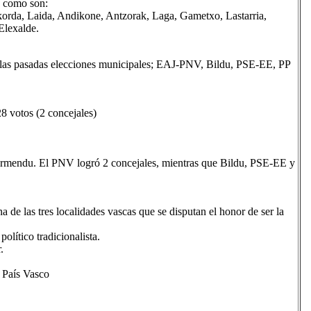
, como son:
Akorda, Laida, Andikone, Antzorak, Laga, Gametxo, Lastarria,
Elexalde.
en las pasadas elecciones municipales; EAJ-PNV, Bildu, PSE-EE, PP
28 votos (2 concejales)
Armendu. El PNV logró 2 concejales, mientras que Bildu, PSE-EE y
 de las tres localidades vascas que se disputan el honor de ser la
lítico tradicionalista.
.
País Vasco