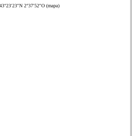
°23′23″N 2°37′52″O (mapa)