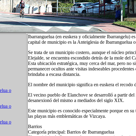
Ibarranguelua (en euskera y oficialmente Ibarrangelu) e
capital de municipio es la Anteiglesia de Ibarranguelua o
Se trata de un municipio costero, aunque el núcleo prin
Elejalde, se encuentra escondido detrás de la mole del
Esta ubicación estratégica, muy cerca del mar, pero no si
permanecer ocultos ante visitas indeseables procedentes 
brindaba a escasa distancia.
El nombre del municipio significa en euskera el recodo d
elua o
El vecino pueblo de Elanchove se desarrolló a partir de
desanexionó del mismo a mediados del siglo XIX.
elua o
Este municipio es conocido especialmente porque en su 
las playas más emblemáticas de Vizcaya.
elua o
Barrios
Categoría principal: Barrios de Ibarranguelua