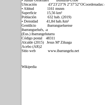
• Juntas Generales Busturia-Uribe
Ubicación 43°23′23″N 2°37′52″OCoordenadas: 43
• Altitud 1161​ msnm
Superficie 15,56 km²
Población 632 hab. (2019)
• Densidad 41,84 hab./km²
Gentilicio ibarrangueluense
ibarranguelués, -a
(Eus.) ibarrangelutarra
Código postal 48311
Alcalde (2015) Jesus Mª Ziluaga
Acebo (AR)2​
Sitio web www.ibarrangelu.net
Wikipedia