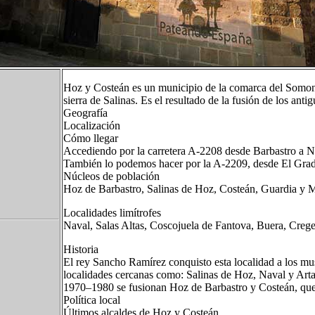
Hoz y Costeán​ es un municipio de la comarca del Somon
sierra de Salinas. Es el resultado de la fusión de los an
Geografía
Localización
Cómo llegar
Accediendo por la carretera A-2208 desde Barbastro a N
También lo podemos hacer por la A-2209, desde El Grad
Núcleos de población
Hoz de Barbastro, Salinas de Hoz, Costeán, Guardia y 
Localidades limítrofes
Naval, Salas Altas, Coscojuela de Fantova, Buera, Creg
Historia
El rey Sancho Ramírez conquisto esta localidad a los m
localidades cercanas como: Salinas de Hoz, Naval y Art
1970–1980 se fusionan Hoz de Barbastro y Costeán, que
Política local
Últimos alcaldes de Hoz y Costeán