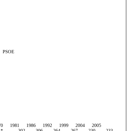
​7​ PSOE
70 1981 1986 1992 1999 2004 2005
 306 264 267 230 233